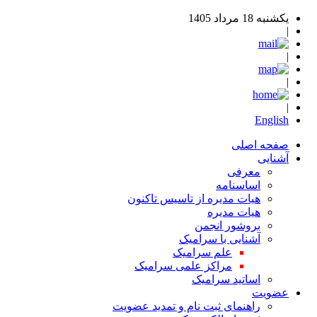
یکشنبه 18 مرداد 1405
|
|
|
|
English
صفحه اصلی
آشنایی
معرفی
اساسنامه
هیات مدیره از تاسیس تاکنون
هیات مدیره
بروشور انجمن
آشنایی با سرامیک
علم سرامیک
مراکز علمی سرامیک
اساتید سرامیک
عضویت
راهنمای ثبت نام و تمدید عضویت