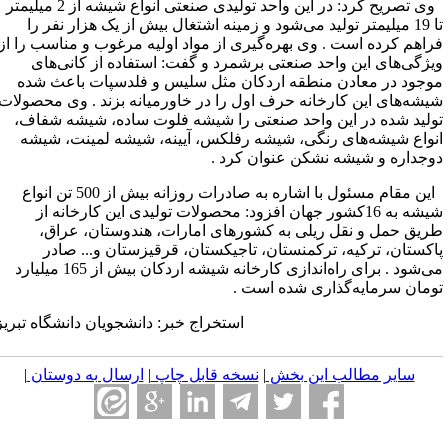
وی تصریح کرد: در این واحد تولیدی صنعتی انواع شیشه از 2 میلیمتر
تا 19 میلیمتر تولید می‌شود و زمینه اشتغال بیش از یک هزار نفر را
راهم کرده است . وی بهره‌گیری از مواد اولیه مرغوب و مناسب را از
یژگی‌های این واحد صنعتی برشمرد و گفت: استفاده از کانی‌های
وجود در معادن منطقه اردکان مثل سلیس و فلدسپات باعث شده
یشه‌های این کارخانه حرف اول را در خاورمیانه بزند . وی محصولات
ولید شده در این واحد صنعتی را شیشه فلوت ساده، شیشه شفاف،
نواع شیشه‌های رنگی، شیشه رفلکس، آیینه، شیشه لمینت، شیشه
وجداره و شیشه نشکن عنوان کرد .
این مقام مسئول با اشاره به صادرات روزانه بیش از 500 تن انواع
شیشه به 16کشور جهان افزود: محصولات تولیدی این کارخانه از
ریق حمل و نقل ریلی به کشورهای امارات، هندوستان، عراق،
اکستان، ترکیه، ترکمنستان، تاجیکستان، قرقیزستان و... صادر
می‌شود . برای راه‌اندازی کارخانه شیشه اردکان بیش از 165 میلیارد
ومان سرمایه‌گذاری شده است .
استخراج خبر: دانشجویان دانشگاه تبریز
سایر مطالب این بخش
|
نسخه قابل چاپ
|
ارسال به دوستان
|