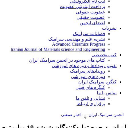
ثبت نام الکترونیکی
پرداخت اینترنتی عضویت
عضویت حقوقی
عضویت حقیقی
اعضای انجمن
نشریات
فصلنامه سرامیک
نشریه علم و مهندسی سرامیک
Advanced Ceramics Progress
Iranian Journal of Materials science and Engineering
کتب تخصصی
کتاب های موجود در انجمن سرامیک ایران
تقویم رویدادها و دوره های آموزشی
رویدادهای سرامیک
دوره های آموزشی
کنگره سرامیک ایران
کنگره های قبلی
تماس با ما
نشانی و تلفن ما
برقراری ارتباط
انجمن سرامیک ایران
اخبار صنعتی
ایران به جمع تولیدکنندگان شیشه 19 میلیمتری