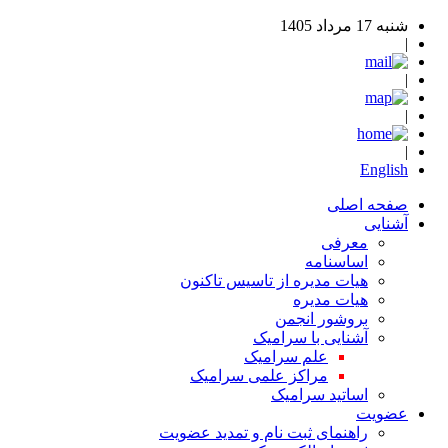
شنبه 17 مرداد 1405
|
|
|
|
English
صفحه اصلی
آشنایی
معرفی
اساسنامه
هیات مدیره از تاسیس تاکنون
هیات مدیره
بروشور انجمن
آشنایی با سرامیک
علم سرامیک
مراکز علمی سرامیک
اساتید سرامیک
عضویت
راهنمای ثبت نام و تمدید عضویت