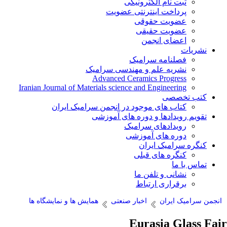
ثبت نام الکترونیکی
پرداخت اینترنتی عضویت
عضویت حقوقی
عضویت حقیقی
اعضای انجمن
نشریات
فصلنامه سرامیک
نشریه علم و مهندسی سرامیک
Advanced Ceramics Progress
Iranian Journal of Materials science and Engineering
کتب تخصصی
کتاب های موجود در انجمن سرامیک ایران
تقویم رویدادها و دوره های آموزشی
رویدادهای سرامیک
دوره های آموزشی
کنگره سرامیک ایران
کنگره های قبلی
تماس با ما
نشانی و تلفن ما
برقراری ارتباط
انجمن سرامیک ایران
اخبار صنعتی
همایش ها و نمایشگاه ها
Eurasia Glass Fair