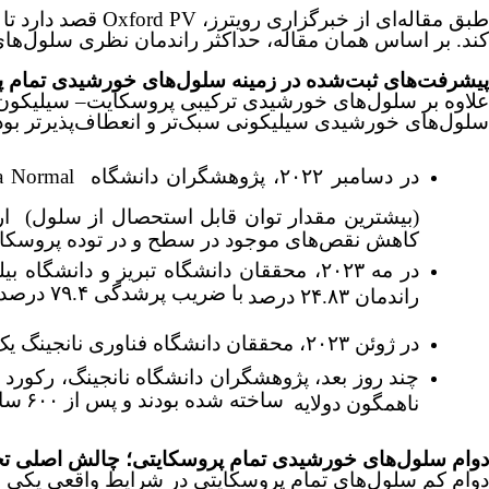
طبق مقاله‌ای از خبرگزاری رویترز،
Oxford PV
قصد دارد تا ا
کند
.
بر اساس همان مقاله، حداکثر راندمان نظری سلول‌های
پیشرفت‌های ثبت‌شده در زمینه سلول‌های خورشیدی تمام 
علاوه بر سلول‌های خورشیدی ترکیبی پروسکایت
–
سیلیکون،
سلول‌های خورشیدی سیلیکونی سبک‌تر و انعطاف‌پذیرتر بود
در دسامبر ۲۰۲۲، پژوهشگران دانشگاه
na Normal
(بیشترین مقدار توان قابل استحصال از سلول) ارائ
کاهش نقص‌های موجود در سطح و در توده پروسکای
در مه ۲۰۲۳، محققان دانشگاه تبریز و دا
با ضریب پرشدگی ۷۹.۴ درصد
راندمان ۲۴.۸۳ درصد
در ژوئن ۲۰۲۳، محققان دانشگاه فناوری نانجینگ یک سلول خورشیدی با ساختار فاق-زبانه
چند روز بعد، پژوهشگران دانشگاه نانجینگ، رکورد جدیدی را با دستیابی ب
ساخته شده بودند و پس از ۶۰۰
ساع
ناهمگون دولایه
دوام سلول‌های خورشیدی تمام پروسکایتی؛ چالش اصلی ت
دوام کم سلول‌های تمام پروسکایتی در شرایط واقعی یکی از