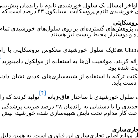
واخر امسال یک سلول خورشیدی تاندِم با راندمان پیش‌بینی شده 
 خورشیدی تاندِم پروسکایت
–
سیلیکون ۴۳ درصد
است که نش
پروسکایتی
 پژوهش‌های گسترده‌ای بر روی سلول‌های
خورشیدی تمام پ
ه و دوستدار محیط زیست نیز هستند.
East Chi
یک سلول خورشیدی معکوس پروسکایتی با راندمان 
[۳]
ه کردند. موفقیت آن‌ها به استفاده از مولکول دامینوزید
ت شده بود.
نشگاه بیلکِنت ترکیه با استفاده از شبیه‌سازی‌های عددی نش
دست یابد.
[۴]
تولید کردند که راندمان ۵
ه راندمان ۲۸ درصد ضریب پرشدگی ۸۲.۶ درصد را
ت کار مداوم تحت تابش شبیه‌سازی شده خورشید، بیش از ۹۰ در
جاری‌سازی
 موانع اصلی تجاری‌سازی این فناوری است. به همین دلیل، 