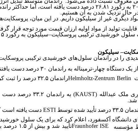
 معروف نسبت داده می‌شود. راندمان متوسط تبدیل انرژی در 
دست یافته است، اما حداکثر ران
.
صد، نیاز به استفاده از مواد دیگری غیر از سیلیکون داریم. در این میان، 
 یک سلول خورشیدی ترکیبی پروسکایت
–
سیلیکون به رکورد ۲۹.۱۵ درصد
سکایت
–
سیلیکون
دیدی را در راندمان سلول‌های خورشیدی ترکیبی پروسکایت
دست یافتن
Helmholtz-Zentrum Berlin
راندمان ۳۲.۵
درصد
را ثبت ک
(KAUST)
به راندمان ۳۳.۲ درصد
دست یافتند و 
 شد.
اندمان
۳۳.۵ درصد
تأیید شده توسط
ESTI
دست
یافته است ک
ی دانشگاه آکسفورد، اعلام کرد که برای یک سلول خورشیدی 
Fraunhofer ISE
تأیید شد و
سط مؤسسه