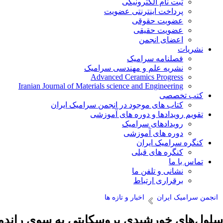
ثبت نام الکترونیکی
پرداخت اینترنتی عضویت
عضویت حقوقی
عضویت حقیقی
اعضای انجمن
نشریات
فصلنامه سرامیک
نشریه علم و مهندسی سرامیک
Advanced Ceramics Progress
Iranian Journal of Materials science and Engineering
کتب تخصصی
کتاب های موجود در انجمن سرامیک ایران
تقویم رویدادها و دوره های آموزشی
رویدادهای سرامیک
دوره های آموزشی
کنگره سرامیک ایران
کنگره های قبلی
تماس با ما
نشانی و تلفن ما
برقراری ارتباط
انجمن سرامیک ایران
اخبار و تازه ها
سلول‌های خورشیدی پروسکایتی به سوی راندما