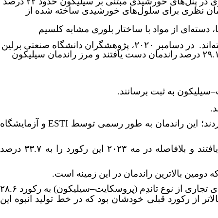
پنل‌های خورشیدی مبتنی بر سیلیکون حدود ۲۲ درصد
دمان نظری برای سلول‌های خورشیدی ساخته شده از
پروسکایت‌ها، دسته‌ای از مواد با ساختار بلوری مشابه کلسیم
، به دلیل راندمان بالای جذب نور، سهولت تولید و قابلیت تولید از مواد اولیه ارزان قیمت مورد توجه قرار گرفته‌اند. در دسامبر ۲۰۲۰، پژوهشگران دانشگاه صنعتی برلین
راندمان دست یافتند و مرز راندمان سیلیکون
–
سیلیکون به ثبت برسانند.
د
.
ردند؛ این راندمان به طور رسمی توسط
ESTI
و آزمایشگاه
بلافاصله در مه ۲۰۲۳ این رکورد را به ۳۳.۷ درصد
ه دومین بالاترین راندمان در این زمینه است.
تجاری از نوع تاندِم (پروسکایت
–
سیلیکون) به رکورد ۲۸.۶
 بیش از ۱.۵ درصد بالاتر از رکورد قبلی خودشان بود که در خط تولید انبوه این