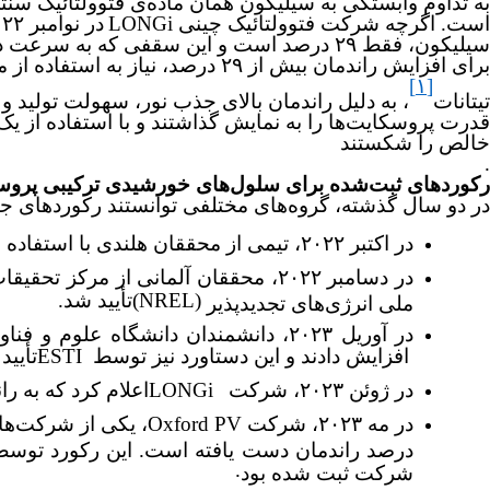
به تداوم وابستگی به سیلیکون همان ماده‌ی فتوولتائیک سنتی
است. اگرچه شرکت فتوولتائیک چینی
LONGi
در نوامبر ۲۰۲۲ به رکورد ۲۶.۸۱ درصد
سیلیکون، فقط ۲۹ درصد است و این سقفی که به سرعت در حال نزدیک شدن به آن هستیم
برای افزایش راندمان بیش از ۲۹ در
[۱]
تیتانات
قدرت پروسکایت‌ها را به نمایش گذاشتند و با استفاده از
خالص را شکستند
.
رکوردهای ثبت‌شده برای سلول‌های خورشیدی ترکیبی پرو
در دو سال گذشته، گروه‌های مختلفی توانستند رکوردهای ج
در اکتبر ۲۰۲۲، تیمی از محققان هلندی با استفاده از یک دستگاه چهار-ترمیناله به راندمان ۳۰ درصد
در دسامبر ۲۰۲۲، محققان آلمانی از مرکز تحقیقات
(NREL)
تأیید شد
.
ملی انرژی‌های تجدیدپذیر
در آوریل ۲۰۲۳، دانشمندان دانشگاه علوم و فناوری ملک عبدالله
افزایش دادند
و این دستاورد نیز
توسط
ESTI
تأیید
در ژوئن ۲۰۲۳، شرکت
LONGi
اعلام کرد که به ر
در مه ۲۰۲۳، شرکت
Oxford PV
، یکی از شرکت‌ها
درصد راندمان دست یافته است. این رکورد تو
.
شرکت ثبت شده بود