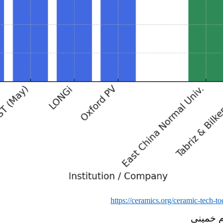
https://ceramics.org/ceramic-tech-to
م خمینی