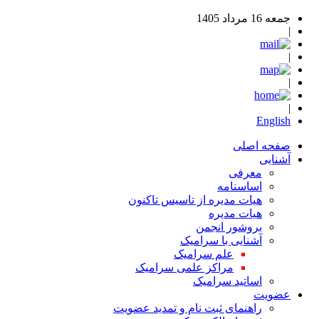
جمعه 16 مرداد 1405
|
|
|
|
English
صفحه اصلی
آشنایی
معرفی
اساسنامه
هیات مدیره از تاسیس تاکنون
هیات مدیره
بروشور انجمن
آشنایی با سرامیک
علم سرامیک
مراکز علمی سرامیک
اساتید سرامیک
عضویت
راهنمای ثبت نام و تمدید عضویت