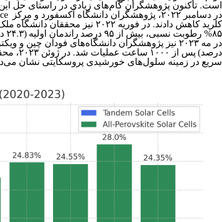
است
.
تاکنون پژوهشگران گام‌های زیادی در راستای حل این مش
در دسامبر ۲۰۲۲، پژوهشگران دانشگاه آکسفورد و مرکز
nce
کلرید کاهش دادند
.
در فوریه ۲۰۲۲ نیز محققان دانشگاه ملک عبدالله، سلول‌های خورشیدی مقاوم در برابر گرما ساختند که پس از ۱۰۰۰ ساعت آزمایش در ۸۵
۸۵% رطوبت نسبی، بیش از ۹۵ درصد
راندمان اولیه
(۲۴.۳ درصد)
در مه ۲۰۲۳ نیز پژوهشگران دانشگاه‌های فودان چین و ویکتوریا کانادا یک لایه پوششی شیمیایی به سلول‌های خود اضافه کردند که موجب حفظ ۹۸.۶ درصد
درصد)
پس از ۱۰۰۰
ساعت عملیات شد
.
در ژوئن ۲۰۲۳، محققان دانشگاه ملی سنگاپور با معرفی یک ماده رابط نوین به راندمان پایدار ۲۴.۳۵ درصد
سریع در زمینه سلول‌های خورشیدی پروسکایتی نشان می‌دهد ک