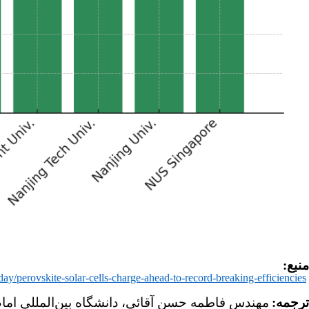
منبع:
day/perovskite-solar-cells-charge-ahead-to-record-breaking-efficiencies
ترجمه:
مهندس فاطمه حسن آقائی، دانشگاه بین‌المللی اما