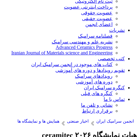
ثبت نام الکترونیکی
پرداخت اینترنتی عضویت
عضویت حقوقی
عضویت حقیقی
اعضای انجمن
نشریات
فصلنامه سرامیک
نشریه علم و مهندسی سرامیک
Advanced Ceramics Progress
Iranian Journal of Materials science and Engineering
کتب تخصصی
کتاب های موجود در انجمن سرامیک ایران
تقویم رویدادها و دوره های آموزشی
رویدادهای سرامیک
دوره های آموزشی
کنگره سرامیک ایران
کنگره های قبلی
تماس با ما
نشانی و تلفن ما
برقراری ارتباط
انجمن سرامیک ایران
اخبار صنعتی
همایش ها و نمایشگاه ها
هیات نمایشگاه ۲۰۲۶ ceramitec