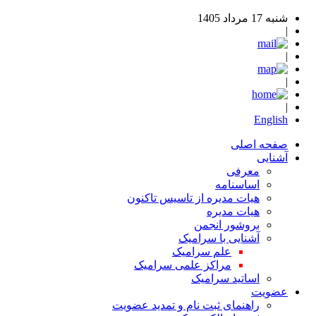
شنبه 17 مرداد 1405
|
|
|
|
English
صفحه اصلی
آشنایی
معرفی
اساسنامه
هیات مدیره از تاسیس تاکنون
هیات مدیره
بروشور انجمن
آشنایی با سرامیک
علم سرامیک
مراکز علمی سرامیک
اساتید سرامیک
عضویت
راهنمای ثبت نام و تمدید عضویت