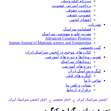
ثبت نام الکترونیکی
پرداخت اینترنتی عضویت
عضویت حقوقی
عضویت حقیقی
اعضای انجمن
نشریات
فصلنامه سرامیک
نشریه علم و مهندسی سرامیک
Advanced Ceramics Progress
Iranian Journal of Materials science and Engineering
کتب تخصصی
کتاب های موجود در انجمن سرامیک ایران
تقویم رویدادها و دوره های آموزشی
رویدادهای سرامیک
دوره های آموزشی
کنگره سرامیک ایران
کنگره های قبلی
تماس با ما
نشانی و تلفن ما
برقراری ارتباط
انجمن سرامیک ایران
اخبار صنعتی
اخبار انجمن سرامیک ایران
عویق زمان برگزاری کنگره