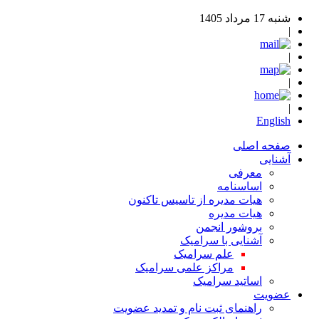
شنبه 17 مرداد 1405
|
|
|
|
English
صفحه اصلی
آشنایی
معرفی
اساسنامه
هیات مدیره از تاسیس تاکنون
هیات مدیره
بروشور انجمن
آشنایی با سرامیک
علم سرامیک
مراکز علمی سرامیک
اساتید سرامیک
عضویت
راهنمای ثبت نام و تمدید عضویت