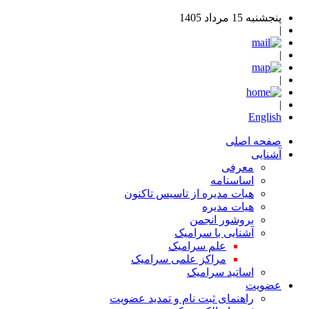
پنجشنبه 15 مرداد 1405
|
|
|
|
English
صفحه اصلی
آشنایی
معرفی
اساسنامه
هیات مدیره از تاسیس تاکنون
هیات مدیره
بروشور انجمن
آشنایی با سرامیک
علم سرامیک
مراکز علمی سرامیک
اساتید سرامیک
عضویت
راهنمای ثبت نام و تمدید عضویت