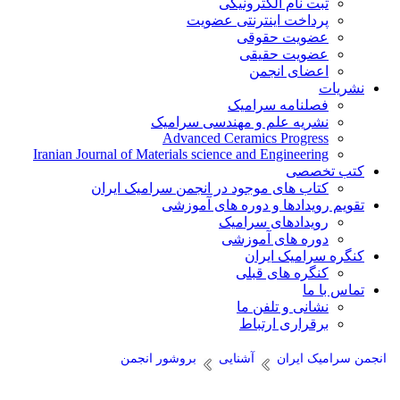
ثبت نام الکترونیکی
پرداخت اینترنتی عضویت
عضویت حقوقی
عضویت حقیقی
اعضای انجمن
نشریات
فصلنامه سرامیک
نشریه علم و مهندسی سرامیک
Advanced Ceramics Progress
Iranian Journal of Materials science and Engineering
کتب تخصصی
کتاب های موجود در انجمن سرامیک ایران
تقویم رویدادها و دوره های آموزشی
رویدادهای سرامیک
دوره های آموزشی
کنگره سرامیک ایران
کنگره های قبلی
تماس با ما
نشانی و تلفن ما
برقراری ارتباط
انجمن سرامیک ایران
آشنایی
بروشور انجمن