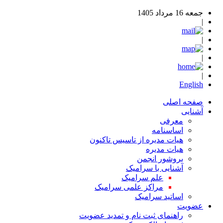
جمعه 16 مرداد 1405
|
|
|
|
English
صفحه اصلی
آشنایی
معرفی
اساسنامه
هیات مدیره از تاسیس تاکنون
هیات مدیره
بروشور انجمن
آشنایی با سرامیک
علم سرامیک
مراکز علمی سرامیک
اساتید سرامیک
عضویت
راهنمای ثبت نام و تمدید عضویت