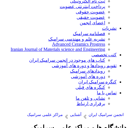
ثبت نام الکترونیکی
پرداخت اینترنتی عضویت
عضویت حقوقی
عضویت حقیقی
اعضای انجمن
نشریات
فصلنامه سرامیک
نشریه علم و مهندسی سرامیک
Advanced Ceramics Progress
Iranian Journal of Materials science and Engineering
کتب تخصصی
کتاب های موجود در انجمن سرامیک ایران
تقویم رویدادها و دوره های آموزشی
رویدادهای سرامیک
دوره های آموزشی
کنگره سرامیک ایران
کنگره های قبلی
تماس با ما
نشانی و تلفن ما
برقراری ارتباط
انجمن سرامیک ایران
آشنایی
مراکز علمی سرامیک
انشگاه ها و مراکز علمی سرامیک