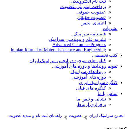
ثبت نام الکترونیکی
پرداخت اینترنتی عضویت
عضویت حقوقی
عضویت حقیقی
اعضای انجمن
نشریات
فصلنامه سرامیک
نشریه علم و مهندسی سرامیک
Advanced Ceramics Progress
Iranian Journal of Materials science and Engineering
کتب تخصصی
کتاب های موجود در انجمن سرامیک ایران
تقویم رویدادها و دوره های آموزشی
رویدادهای سرامیک
دوره های آموزشی
کنگره سرامیک ایران
کنگره های قبلی
تماس با ما
نشانی و تلفن ما
برقراری ارتباط
انجمن سرامیک ایران
عضویت
راهنمای ثبت نام و تمدید عضویت
ضویت