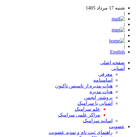
شنبه 17 مرداد 1405
|
|
|
|
English
صفحه اصلی
آشنایی
معرفی
اساسنامه
هیات مدیره از تاسیس تاکنون
هیات مدیره
بروشور انجمن
آشنایی با سرامیک
علم سرامیک
مراکز علمی سرامیک
اساتید سرامیک
عضویت
راهنمای ثبت نام و تمدید عضویت