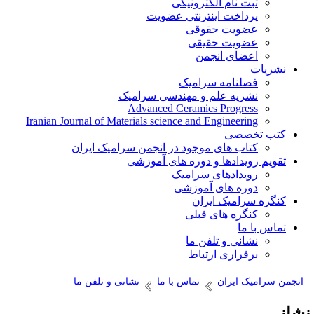
ثبت نام الکترونیکی
پرداخت اینترنتی عضویت
عضویت حقوقی
عضویت حقیقی
اعضای انجمن
نشریات
فصلنامه سرامیک
نشریه علم و مهندسی سرامیک
Advanced Ceramics Progress
Iranian Journal of Materials science and Engineering
کتب تخصصی
کتاب های موجود در انجمن سرامیک ایران
تقویم رویدادها و دوره های آموزشی
رویدادهای سرامیک
دوره های آموزشی
کنگره سرامیک ایران
کنگره های قبلی
تماس با ما
نشانی و تلفن ما
برقراری ارتباط
انجمن سرامیک ایران
تماس با ما
نشانی و تلفن ما
شانی