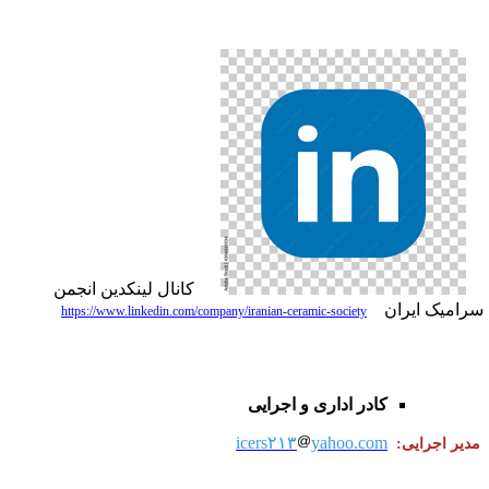
کانال لینکدین انجمن
رامیک ایران
https://www.linkedin.com/company/iranian-ceramic-society
کادر اداری و اجرایی
icers۲۱۳
yahoo.com
دیر اجرایی: