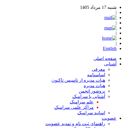
شنبه 17 مرداد 1405
|
|
|
|
English
صفحه اصلی
آشنایی
معرفی
اساسنامه
هیات مدیره از تاسیس تاکنون
هیات مدیره
بروشور انجمن
آشنایی با سرامیک
علم سرامیک
مراکز علمی سرامیک
اساتید سرامیک
عضویت
راهنمای ثبت نام و تمدید عضویت