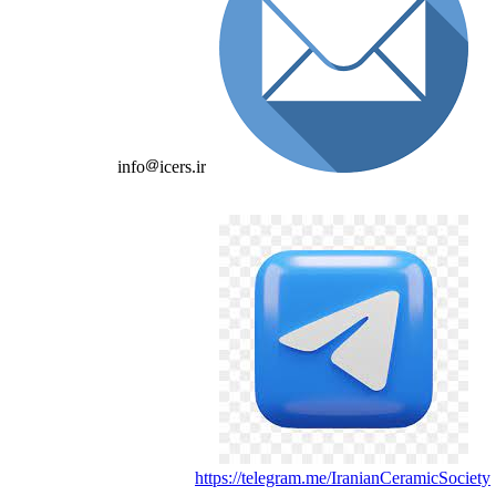
info
icers.ir
https://telegram.me/IranianCeramicSociet