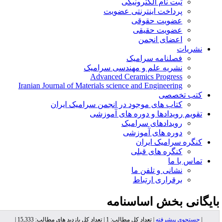
ثبت نام الکترونیکی
پرداخت اینترنتی عضویت
عضویت حقوقی
عضویت حقیقی
اعضای انجمن
نشریات
فصلنامه سرامیک
نشریه علم و مهندسی سرامیک
Advanced Ceramics Progress
Iranian Journal of Materials science and Engineering
کتب تخصصی
کتاب های موجود در انجمن سرامیک ایران
تقویم رویدادها و دوره های آموزشی
رویدادهای سرامیک
دوره های آموزشی
کنگره سرامیک ایران
کنگره های قبلی
تماس با ما
نشانی و تلفن ما
برقراری ارتباط
ایگانی بخش
اساسنامه
|
جستجوی پیشرفته
| تعداد کل مطالب: 1 | تعداد کل بازدید های مطالب: 15,333 |