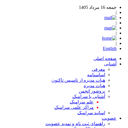
جمعه 16 مرداد 1405
|
|
|
|
English
صفحه اصلی
آشنایی
معرفی
اساسنامه
هیات مدیره از تاسیس تاکنون
هیات مدیره
بروشور انجمن
آشنایی با سرامیک
علم سرامیک
مراکز علمی سرامیک
اساتید سرامیک
عضویت
راهنمای ثبت نام و تمدید عضویت