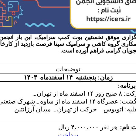
گزاری موفق نخستین بوت کمپ سرامیک، این بار انجمن
همکاری گروه کاشی و سرامیک سینا فرصت بازدید از کارخانه
جویان گرامی فراهم آورده است.
توضیحات
زمان: پنجشنبه ۱۴ اسفندماه
۱۴۰۴
رنامه:
 صبح روز
۱۴ اسفند ماه
از تهران
ـ
گشت: عصرگاه
۱۴ اسفند ماه
از ساوه ـ شهرک صنعتی 
لیه: اتوبوس
حرکت از تهران ـ میدان آرژانتین
ت نام:
هر نفر
۴،۰۰۰،۰۰۰
ریال
پرداخت