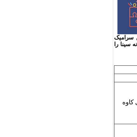
 سرامیک
 سینا را
کاوه