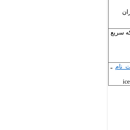
ان
ه سریع
 نام
ـ
ice