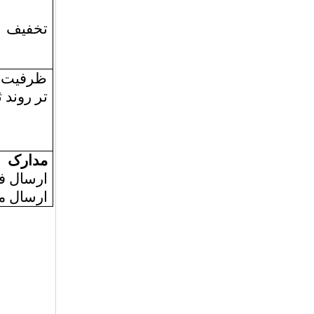
تخفیف
۰
ظرفیت ب
تر روند ث
مدارک م
ارسال ف
ارسال م