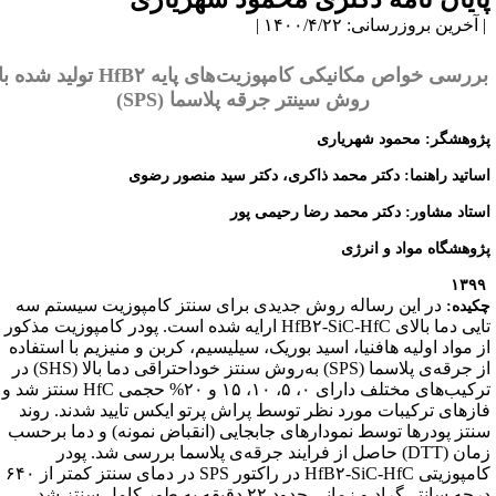
آخرین بروزرسانی: ۱۴۰۰/۴/۲۲ |
بررسی خواص مکانیکی کامپوزیت‌‌های پایه ‌HfB۲‌‌ تولید شده با
روش سینتر جرقه پلاسما (‌SPS‌)‌
ژوهشگر: محمود شهریاری
ساتید راهنما: دکتر محمد ذاکری، دکتر سید منصور رضوی
ستاد مشاور:
دکتر محمد رضا رحیمی پور
ژوهشگاه مواد و انرژی
در این رساله روش جدیدی برای سنتز کامپوزیت سیستم سه
کیده:
تایی دما بالای ‌HfB۲-SiC-HfC‌ ارایه ‌شده است. پودر کامپوزیت مذکور
ز مواد اولیه هافنیا، اسید بوریک، سیلیسیم، کربن و منیزیم با استفاده
از ‌جرقه‌ی پلاسما (‌SPS‌) به‌روش سنتز خوداحتراقی دما بالا (‌SHS‌) در
ترکیب‌های مختلف دارای ۰، ۵، ۱۰، ۱۵ ‌و ۲۰% حجمی ‌HfC‌ سنتز شد و
ازهای ترکیبات مورد نظر توسط پراش پرتو ایکس تایید شدند. روند
نتز ‌پودرها توسط نمودارهای جابجایی (انقباض نمونه) و دما برحسب
زمان (‌DTT‌) حاصل از فرایند جرقه‌ی پلاسما ‌بررسی شد. پودر
کامپوزیتی ‌HfB۲-SiC-HfC‌ در راکتور ‌SPS‌ در دمای سنتز کمتر از ۶۴۰
درجه سانتی‌گراد و ‌زمانی حدود ۲۲ دقیقه به طور کامل سنتز شد.