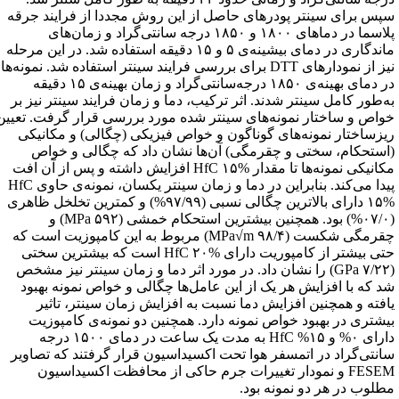
پس برای سینتر پودرهای حاصل از این روش مجددا از ‌فرایند جرقه
پلاسما در دماهای ۱۸۰۰ و ۱۸۵۰ درجه سانتی‌گراد و زمان‌های
ماندگاری در دمای بیشینه‌ی ۵ و ‌‌۱۵ دقیقه استفاده شد. در این مرحله
نیز از نمودارهای ‌DTT‌ برای بررسی فرایند سینتر استفاده شد. نمونه‌ها
‌در دمای بهینه‌ی ۱۸۵۰ درجه‌سانتی‌گراد و زمان بهینه‌ی ۱۵ دقیقه
ه‌طور کامل سینتر شدند. اثر ترکیب، دما ‌و زمان فرایند سینتر نیز بر
واص و ساختار نمونه‌های سینتر شده مورد بررسی قرار گرفت. تعیین
یزساختار ‌نمونه‌های گوناگون و خواص فیزیکی (چگالی) و مکانیکی
استحکام، سختی و چقرمگی) آن‌ها نشان داد که ‌چگالی و خواص
مکانیکی نمونه‌ها تا مقدار ‌HfC‌ ۱۵% افزایش داشته و پس از آن افت
پیدا می‌کند. بنابراین در ‌دما و زمان سینتر یکسان، نمونه‌ی حاوی ‌HfC‌
۱۵% دارای بالاترین چگالی نسبی (۹۷/۹۹%) و کمترین تخلخل ‌ظاهری
(۰۷/۰%) بود. همچنین بیشترین استحکام خمشی (‌MPa‌ ۵۹۲) و
چقرمگی شکست (‌MPa√m‌ ۹۸/۴) ‌مربوط به این کامپوزیت است که
حتی بیشتر از کامپوریت دارای ‌HfC‌ ۲۰% است که بیشترین سختی
(‌GPa‌ ‌‌۷/۲۲) را نشان داد. در مورد اثر دما و زمان سینتر نیز مشخص
د که با افزایش هر یک از این عامل‌ها چگالی ‌و خواص نمونه بهبود
افته و همچنین افزایش دما نسبت به افزایش زمان سینتر، تاثیر
یشتری در بهبود ‌خواص نمونه دارد. همچنین دو نمونه‌ی کامپوزیت
دارای ۰% و ۱۵% ‌HfC‌ به مدت یک ساعت در دمای ۱۵۰۰ ‌درجه
انتی‌گراد در اتمسفر هوا تحت اکسیداسیون قرار گرفتند که تصاویر
‌FESEM‌ و نمودار تغییرات جرم ‌حاکی از محافظت اکسیداسیون
طلوب در هر دو نمونه بود.‌