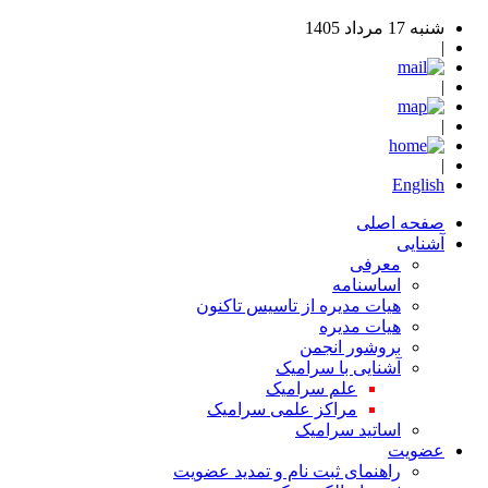
شنبه 17 مرداد 1405
|
|
|
|
English
صفحه اصلی
آشنایی
معرفی
اساسنامه
هیات مدیره از تاسیس تاکنون
هیات مدیره
بروشور انجمن
آشنایی با سرامیک
علم سرامیک
مراکز علمی سرامیک
اساتید سرامیک
عضویت
راهنمای ثبت نام و تمدید عضویت