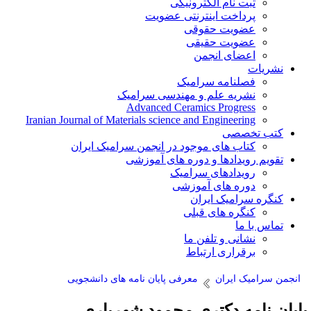
ثبت نام الکترونیکی
پرداخت اینترنتی عضویت
عضویت حقوقی
عضویت حقیقی
اعضای انجمن
نشریات
فصلنامه سرامیک
نشریه علم و مهندسی سرامیک
Advanced Ceramics Progress
Iranian Journal of Materials science and Engineering
کتب تخصصی
کتاب های موجود در انجمن سرامیک ایران
تقویم رویدادها و دوره های آموزشی
رویدادهای سرامیک
دوره های آموزشی
کنگره سرامیک ایران
کنگره های قبلی
تماس با ما
نشانی و تلفن ما
برقراری ارتباط
انجمن سرامیک ایران
معرفی پایان نامه های دانشجویی
ایان نامه دکتری محمود شهریاری