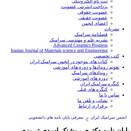
ثبت نام الکترونیکی
پرداخت اینترنتی عضویت
عضویت حقوقی
عضویت حقیقی
اعضای انجمن
نشریات
فصلنامه سرامیک
نشریه علم و مهندسی سرامیک
Advanced Ceramics Progress
Iranian Journal of Materials science and Engineering
کتب تخصصی
کتاب های موجود در انجمن سرامیک ایران
تقویم رویدادها و دوره های آموزشی
رویدادهای سرامیک
دوره های آموزشی
کنگره سرامیک ایران
کنگره های قبلی
تماس با ما
نشانی و تلفن ما
برقراری ارتباط
انجمن سرامیک ایران
معرفی پایان نامه های دانشجویی
ایان نامه دکتری روشنک اسدی تبریزی