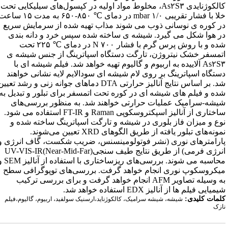
کالکوژنایدی As۲S۳، مخلوط مواد اولیه در کپسول‌های سیلیکایی تحت
خلا با فشار تقریبی mbar ۱/۰ در دمای ℃ ۸۵۰-۶۵۰ به مدت ۱۵ ساعت
ر کوره ی نوسانی ذوب می شوند مذاب تهیه شده از سرمایش سریع
ر هوا شکل می گیرد. شیشه ی ساخته شده سپس خرد و دانه بندی
شده و با روش پرس گرم با فشار N ۷۰۰ در دمای ℃ ۲۲۵ تحت
تمسفر خشک نیتروژن، تارگت دستگاه اسپاترینگ از جنس شیشه ی
As۲S۳ آلاییده به اربیوم و گالیوم تهیه خواهد شد. فیلم شیشه ای با
ستگاه اسپاترینگ بر روی لام شیشه ای سودالایم لایه نشانی خواهند
شد. بر اساس نتایج آنالیز حرارتی DTA دماهای جوانه زنی و رشد تعیین
ده و فیلم های شیشه ای در کوره تحت اتمسفر برای تبلور و تبدیل به
یشه-سرامیک عملیات حرارتی خواهند شد. به منظور بررسی‌های
ساختاری از آنالیز اسپکتروسکوپی Raman و FT-IR استفاده می شود.
وع و میزان فاز بلوری در شیشه و تارگت اسپاترینگ ساخته شده و
نمونه‌های تبلور یافته از طریق الگوهای XRD تعیین می‌شوند.
ارامترهای نوری (نشر فوتولومینسنس، ضریب شکست، گاف انرژی و
انرژی فرمی) از طریق نتایج طیف سنجیUV-VIS-IR(Near-Mid-Far)
محاسبه می شوند. بررسی‌های ریزساختاری با استفاده از آنالیز SEM و
یکروسکوپ نوری انجام خواهد گرفت. بررسی‌های توپوگرافی سطح
به وسیله تصاویر AFM انجام خواهد گرفت و برای بررسی ترکیب
میایی فیلم ها از آنالیز EDX استفاده خواهد شد.
لمات کلیدی:
شیشه، شیشه سرامیک، کالکوژناید،ارسنیک سولفید، اربیوم، گالیوم،فیلم
ازک