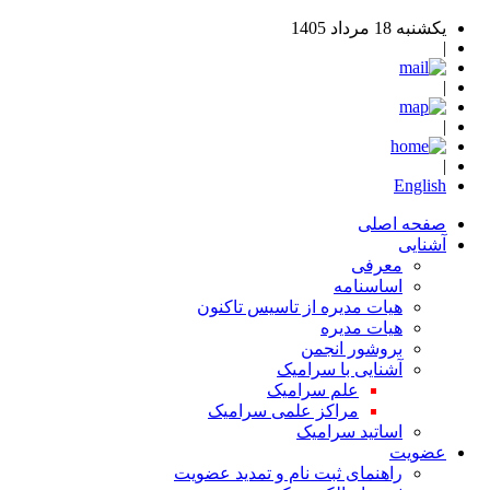
یکشنبه 18 مرداد 1405
|
|
|
|
English
صفحه اصلی
آشنایی
معرفی
اساسنامه
هیات مدیره از تاسیس تاکنون
هیات مدیره
بروشور انجمن
آشنایی با سرامیک
علم سرامیک
مراکز علمی سرامیک
اساتید سرامیک
عضویت
راهنمای ثبت نام و تمدید عضویت