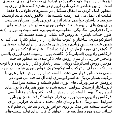
یزرها از این مواد جهت کاربرد در ابزارهای صفحه ای امری ضروری
ست. از بین عناصر خاکی نادر، اربیوم در تشدید کننده های نوری به
نظور کمک کردن به انتقال سیگنال در مسیرهای طولانی با حفظ
یفیت آن عمل می کند. زمینه شیشه های کالکوژنایدی مانند آرسنیک
ولفید با داشتن خواصی مانند انرژی فونونی پایین، میزبان مناسبی
رای یون های اربیوم هستند. خواص نوری و سایر خواص فیلم های
ازک (حرارتی، مکانیکی، مقاومتی، شیمیایی، حساسیت به نور و ...) به
ور اجتناب ناپذیری به روش لایه نشانی وابسته هستند که
ستوکیومتری، ساختار و عیوب ساختاری را در فیلم کنترل می کند. به
مین علت محققین زیادی روش های متعددی را برای تولید لایه های
الکوژنایدی مورد آزمایش قرارداده اند که عبارتند از: کند و پاش
رکانس رادیویی (اسپاترینگ)، کاشت یون ، رسوب دهی لیزری پالسی
 تبخیر حرارتی . از میان روش های ذکر شده، به منظور ساخت
وجبر، روش اسپاترینگ روشی بسیار پایدار و تکرار پذیر بوده و با توجه
ه اینکه انحراف از ترکیب استوکیومتریک خواص نوری فیلم را در جهت
نفی تحت تاثیر قرار می دهد، با استفاده از این روش، فیلم هایی با
رکیب بسیار نزدیک به استوکیومتری ایده آل ساخته می شود. در
ژوهش حاضر ویژگی های نوری فیلم شیشه و شیشه سرامیکی
انوساختار آرسنیک سولفید آلاییده شده به طور همزمان با یون های
ربیوم و گالیوم با استفاده از روش ساخت کند و پاش مغناطیسی
رکانس رادیویی مورد بررسی قرار خواهند گرفت. همچنین تاثیر
رایط اسپاترینگ، دما و زمان های مختلف عملیات حرارتی برای
اخت شیشه-سرامیک بر روی خواص نوری و ساختاری فیلم لایه
شانی شده مورد مطالعه قرار خواهد گرفت. برای تولید شیشه‌های