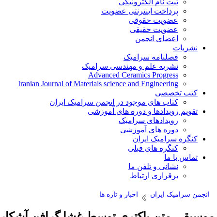
ثبت نام الکترونیکی
پرداخت اینترنتی عضویت
عضویت حقوقی
عضویت حقیقی
اعضای انجمن
شریات
فصلنامه سرامیک
نشریه علم و مهندسی سرامیک
Advanced Ceramics Progress
Iranian Journal of Materials science and Engineering
تب تخصصی
کتاب های موجود در انجمن سرامیک ایران
قویم رویدادها و دوره های آموزشی
رویدادهای سرامیک
دوره های آموزشی
نگره سرامیک ایران
کنگره های قبلی
ماس با ما
نشانی و تلفن ما
برقراری ارتباط
 سرامیک ایران
اخبار و تازه ها
قی متن باکتری توسط غشا گرافن آشکار