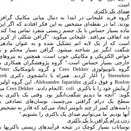
یک باکتری
فربد علیجانی در ابتدا به دنبال مبانی مکانیک گرافن
، اما در نقطه‌ای مشخص به این فکر افتادند که اگر این
بسیار حساس با یک جسم زیستی منفرد تماس پیدا کند،
اقی می‌افتد. علیجانی می­گوید: "
گرافن شکلی از کربن
ه از یک لایه اتم تشکیل شده و به عنوان ماده­ی
انگیز نیز شناخته می­شود. گرافن بسیار محکم و با
الکتریکی و مکانیکی خوب است، همچنین به نیروهای
ی بسیار حساس است.
"
گروه پژوهشگران همکاری با
نانوبیولوژی
Cees Dekker
و گروه نانومکانیک
Peter
Stee
را آغاز کردند. همراه با
دانشجوی دکتری
Irek
R
و فوق دکتری
Aleksandre Japaridze
، این گروه اولین
 خود را با باکتری
E. coli
انجام دادند.
Cees Dekker
می­
 "آنچه ما دیدیم شگفت‌انگیز بود. وقتی یک باکتری به
ک درام گرافنی می‌چسبد، نوسان‌های تصادفی با
های کمتر از چند نانومتر ایجاد می‌کند که قادر به تشخیص
بودیم. ما می‌توانیم صدای یک باکتری را بشنویم.
"
ام گرافن با یک باکتری
ات بسیار کوچک در نتیجه فرآیندهای زیستی باکتری­ها با