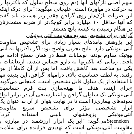
صلی تاژک­های آن­ها (دم روی سطح سلول که باکتری­ها را
ت در می­آورد) است. علیجانی می­گوید: "
برای درک اینکه
ربات تاژک‌دار روی گرافن چقدر ریز هستند، باید گفت
که آن­ها حداقل ۱۰ میلیارد برابر کوچک‌تر از ضربه مشت‌زنان
ام رسیدن به کیسه پانچ هستند."
 برای تشخیص سریع مقاومت آنتی بیوتیکی
ژوهش پیامدهای بسیار زیادی برای تشخیص مقاومت
یوتیکی دارد. نتایج تجربی واضح بود: اگر باکتری­ها به آنتی
 مقاوم بودند، نوسانات فقط در همان سطح ادامه می­
 زمانی که باکتری­ها به دارو حساس شدند، ارتعاشات تا
و ساعت بعد کاهش یافت، اما پس از آن کاملاً از بین
 به لطف حساسیت بالای درام­های گرافن، این پدیده تنها
تفاده از یک سلول قابل تشخیص است. علیجانی می‌گوید:
 آینده، هدف ما بهینه‌سازی پلت فرم حساسیت
یوتیکی تک سلولی گرافن و اعتبارسنجی آن در برابر انواع
های بیماری‌زا است تا در نهایت بتوان از آن به عنوان یک
ر تشخیصی مؤثر برای تشخیص سریع مقاومت
‌بیوتیکی پژوهش­های بالینی استفاده کرد."
Steen
می‌گوید:
"
این یک ابزار ارزشمند در مبارزه با
ت آنتی‌بیوتیکی است که تهدیدی فزاینده برای سلامت