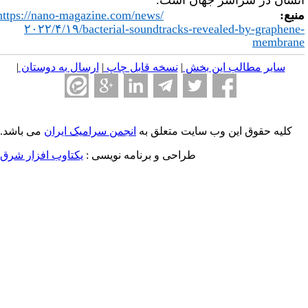
 در سراسر جهان است.
"
https://nano-magazine.com/news/
۲۰۲۲/۴/۱۹/bacterial-soundtracks-revealed-by-gra
mem
یر مطالب این بخش
|
نسخه قابل چاپ
|
ارسال به دوستان
|
ه حقوق این وب سایت متعلق به
انجمن سرامیک ایران
می باشد.
طراحی و برنامه نویسی :
یکتاوب افزار شرق