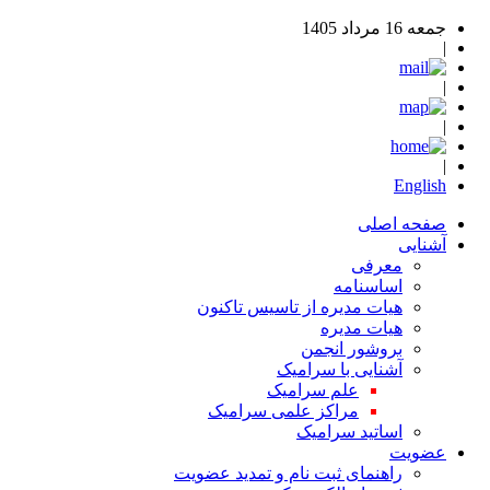
جمعه 16 مرداد 1405
|
|
|
|
English
صفحه اصلی
آشنایی
معرفی
اساسنامه
هیات مدیره از تاسیس تاکنون
هیات مدیره
بروشور انجمن
آشنایی با سرامیک
علم سرامیک
مراکز علمی سرامیک
اساتید سرامیک
عضویت
راهنمای ثبت نام و تمدید عضویت