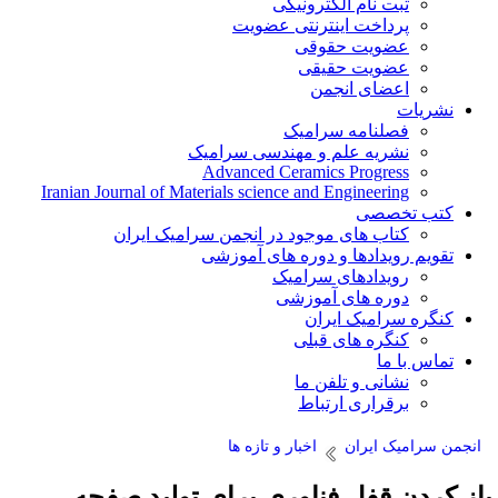
ثبت نام الکترونیکی
پرداخت اینترنتی عضویت
عضویت حقوقی
عضویت حقیقی
اعضای انجمن
نشریات
فصلنامه سرامیک
نشریه علم و مهندسی سرامیک
Advanced Ceramics Progress
Iranian Journal of Materials science and Engineering
کتب تخصصی
کتاب های موجود در انجمن سرامیک ایران
تقویم رویدادها و دوره های آموزشی
رویدادهای سرامیک
دوره های آموزشی
کنگره سرامیک ایران
کنگره های قبلی
تماس با ما
نشانی و تلفن ما
برقراری ارتباط
نجمن سرامیک ایران
اخبار و تازه ها
ز کردن قفل فناوری برای تولید صفحه