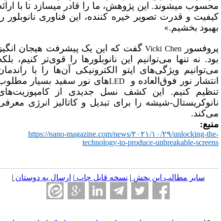
سوب می­شوند. این پژوهش، ما را قادر می­سازد تا با ارائه
فیت و قدرت تصویر خیره­ کننده، این فناوری نانوبلور را
بود بخشیم.
»
وفسور
گفت که این یک پیشرفت هیجان ­انگیز
Vicki Chen
د. نه تنها می‌توانیم این نانوبلور‌ها را قوی‌تر کنیم، بلکه
‌توانیم ویژگی‌های اپتو الکترونیکی آن‌ها را با راندمان
تشار نور فوق‌العاده و
های نور سفید بسیار مطلوب
LED
ظیم کنیم. این کشف نسل جدیدی از کامپوزیت‌های
نوکریستال-شیشه را برای تبدیل و کاتالیز انرژی معرفی
‌کند
.
بع:
https://nano-magazine.com/news/۲۰۲۱/۱۰/۲۹/unlocking-th
technology-to-produce-unbreakable-scree
سایر مطالب این بخش
|
نسخه قابل چاپ
|
ارسال به دوستان
|