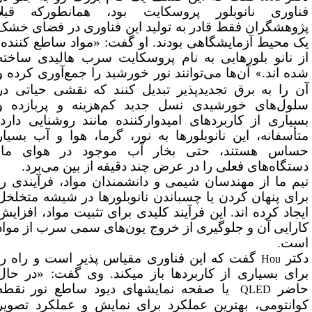
اوری نانوبلور پروسکایت بود، همانطورکه قبلاً
وهشگران فقط قادر به تولید این فناوری در فضای خشک
 محیط آزمایشگاهی بودند. او گفت: «مواد ساطع ­کننده،
 نانو بلورهایی به نام پروسکایت سرب هالیدی ساخته
ه­ اند.
آن‌ها می‌توانند نور خورشید را جمع‌آوری کرده و
»
 را به برق تجدیدپذیر تبدیل کنند که نقشی حیاتی در
ول‌های خورشیدی نسل جدید کم‌هزینه و پربازده و
یاری از کاربردهای امیدوارکننده مانند روشنایی دارد.
أسفانه، این نانوبلورها به نور، گرما، هوا و آب بسیار
اس هستند، حتی بخار آب موجود در هوای ما،
تگاه‌های فعلی را در عرض چند دقیقه از بین می‌برد.
م ما از مهندسان شیمی و دانشمندان مواد، فرآیندی را
ای پنهان­ کردن یا چسباندن نانوبلورها در شیشه متخلخل
جاد کرده ­اند. این فرآیند کلیدی برای تثبیت مواد، افزایش
رایی آن و جلوگیری از خروج یون‌های سمی سرب از مواد
ست.
تر
گفت که این فناوری مقیاس ­پذیر است و راه را
Hou
ای بسیاری از کاربردها باز می­کند. وی گفت: «در حال
اضر
یا صفحه نمایش­های دیود ساطع نور
نقطه
QLED
انتومی، بهترین عملکرد برای نمایش و عملکرد تصویر