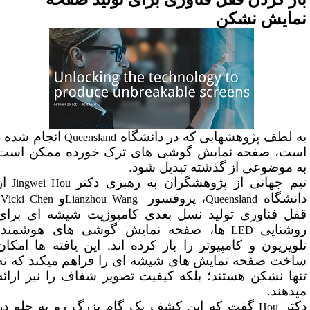
مایش نشکن
 لطف پژوهش­هایی که در دانشگاه
انجام شده ­
Queensland
ت، صفحه نمایش گوشی­ های ترک خورده ممکن است
 موضوعی از گذشته تبدیل شود.
م جهانی از پژوهشگران به رهبری دکتر
از
Jingwei Hou
نشگاه
، پروفسور
و
،
Vicki Chen
Lianzhou Wang
Queensland
ل فناوری تولید نسل بعدی کامپوزیت شیشه ­ای برای
شنایی
ها، صفحه نمایش گوشی­ های هوشمند،
LED
ویزیون و کامپیوتر را باز کرده ­اند. این یافته­ ها امکان
خت صفحه نمایش­ های شیشه ­ای را فراهم می­کند که نه
ها نشکن هستند؛ بلکه کیفیت تصویر شفاف را نیز ارائه
­دهند.
تر
گفت که این کشف یک گام بزرگ رو به جلو در
Hou