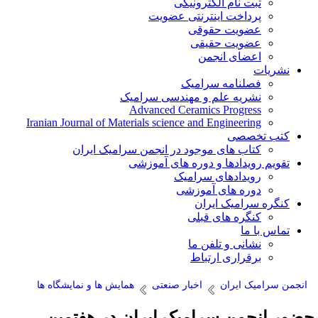
ثبت نام الکترونیکی
پرداخت اینترنتی عضویت
عضویت حقوقی
عضویت حقیقی
اعضای انجمن
نشریات
فصلنامه سرامیک
نشریه علم و مهندسی سرامیک
Advanced Ceramics Progress
Iranian Journal of Materials science and Engineering
کتب تخصصی
کتاب های موجود در انجمن سرامیک ایران
تقویم رویدادها و دوره های آموزشی
رویدادهای سرامیک
دوره های آموزشی
کنگره سرامیک ایران
کنگره های قبلی
تماس با ما
نشانی و تلفن ما
برقراری ارتباط
انجمن سرامیک ایران
اخبار صنعتی
همایش ها و نمایشگاه ها
ضور انجمن سرامیک ایران در هفتمین