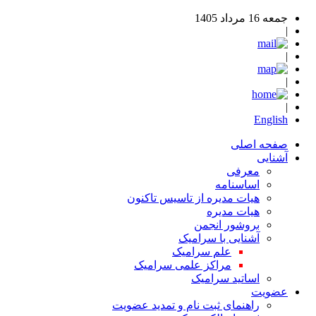
جمعه 16 مرداد 1405
|
|
|
|
English
صفحه اصلی
آشنایی
معرفی
اساسنامه
هیات مدیره از تاسیس تاکنون
هیات مدیره
بروشور انجمن
آشنایی با سرامیک
علم سرامیک
مراکز علمی سرامیک
اساتید سرامیک
عضویت
راهنمای ثبت نام و تمدید عضویت