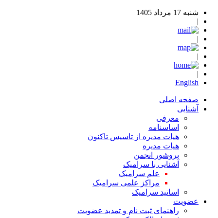
شنبه 17 مرداد 1405
|
|
|
|
English
صفحه اصلی
آشنایی
معرفی
اساسنامه
هیات مدیره از تاسیس تاکنون
هیات مدیره
بروشور انجمن
آشنایی با سرامیک
علم سرامیک
مراکز علمی سرامیک
اساتید سرامیک
عضویت
راهنمای ثبت نام و تمدید عضویت