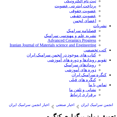
ثبت نام الکترونیکی
پرداخت اینترنتی عضویت
عضویت حقوقی
عضویت حقیقی
اعضای انجمن
نشریات
فصلنامه سرامیک
نشریه علم و مهندسی سرامیک
Advanced Ceramics Progress
Iranian Journal of Materials science and Engineering
کتب تخصصی
کتاب های موجود در انجمن سرامیک ایران
تقویم رویدادها و دوره های آموزشی
رویدادهای سرامیک
دوره های آموزشی
کنگره سرامیک ایران
کنگره های قبلی
تماس با ما
نشانی و تلفن ما
برقراری ارتباط
انجمن سرامیک ایران
اخبار صنعتی
اخبار انجمن سرامیک ایران
عویق زمان برگزاری کنگره