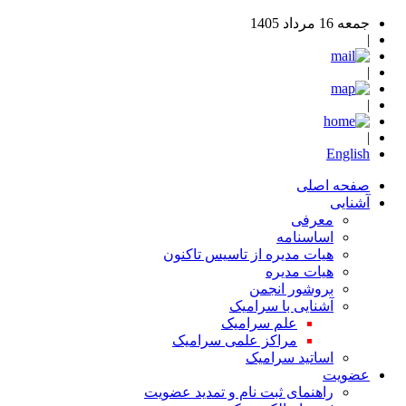
جمعه 16 مرداد 1405
|
|
|
|
English
صفحه اصلی
آشنایی
معرفی
اساسنامه
هیات مدیره از تاسیس تاکنون
هیات مدیره
بروشور انجمن
آشنایی با سرامیک
علم سرامیک
مراکز علمی سرامیک
اساتید سرامیک
عضویت
راهنمای ثبت نام و تمدید عضویت