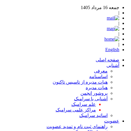
جمعه 16 مرداد 1405
|
|
|
|
English
صفحه اصلی
آشنایی
معرفی
اساسنامه
هیات مدیره از تاسیس تاکنون
هیات مدیره
بروشور انجمن
آشنایی با سرامیک
علم سرامیک
مراکز علمی سرامیک
اساتید سرامیک
عضویت
راهنمای ثبت نام و تمدید عضویت