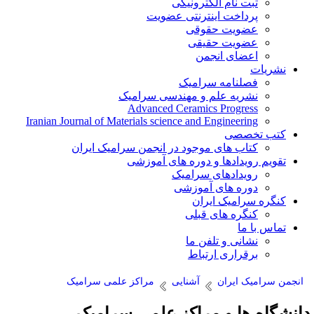
ثبت نام الکترونیکی
پرداخت اینترنتی عضویت
عضویت حقوقی
عضویت حقیقی
اعضای انجمن
نشریات
فصلنامه سرامیک
نشریه علم و مهندسی سرامیک
Advanced Ceramics Progress
Iranian Journal of Materials science and Engineering
کتب تخصصی
کتاب های موجود در انجمن سرامیک ایران
تقویم رویدادها و دوره های آموزشی
رویدادهای سرامیک
دوره های آموزشی
کنگره سرامیک ایران
کنگره های قبلی
تماس با ما
نشانی و تلفن ما
برقراری ارتباط
انجمن سرامیک ایران
آشنایی
مراکز علمی سرامیک
انشگاه ها و مراکز علمی سرامیک