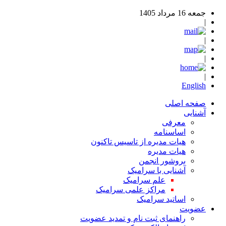
جمعه 16 مرداد 1405
|
|
|
|
English
صفحه اصلی
آشنایی
معرفی
اساسنامه
هیات مدیره از تاسیس تاکنون
هیات مدیره
بروشور انجمن
آشنایی با سرامیک
علم سرامیک
مراکز علمی سرامیک
اساتید سرامیک
عضویت
راهنمای ثبت نام و تمدید عضویت