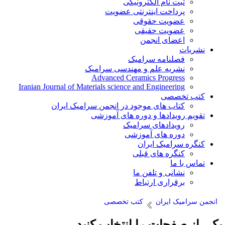
ثبت نام الکترونیکی
پرداخت اینترنتی عضویت
عضویت حقوقی
عضویت حقیقی
اعضای انجمن
نشریات
فصلنامه سرامیک
نشریه علم و مهندسی سرامیک
Advanced Ceramics Progress
Iranian Journal of Materials science and Engineering
کتب تخصصی
کتاب های موجود در انجمن سرامیک ایران
تقویم رویدادها و دوره های آموزشی
رویدادهای سرامیک
دوره های آموزشی
کنگره سرامیک ایران
کنگره های قبلی
تماس با ما
نشانی و تلفن ما
برقراری ارتباط
انجمن سرامیک ایران
کتب تخصصی
کی از صفحات را انتخاب کنید