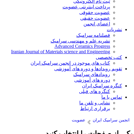
ثبت نام الکترونیکی
پرداخت اینترنتی عضویت
عضویت حقوقی
عضویت حقیقی
اعضای انجمن
نشریات
فصلنامه سرامیک
نشریه علم و مهندسی سرامیک
Advanced Ceramics Progress
Iranian Journal of Materials science and Engineering
کتب تخصصی
کتاب های موجود در انجمن سرامیک ایران
تقویم رویدادها و دوره های آموزشی
رویدادهای سرامیک
دوره های آموزشی
کنگره سرامیک ایران
کنگره های قبلی
تماس با ما
نشانی و تلفن ما
برقراری ارتباط
انجمن سرامیک ایران
عضویت
کی از صفحات را انتخاب کنید