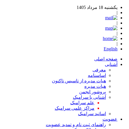
یکشنبه 18 مرداد 1405
|
|
|
|
English
صفحه اصلی
آشنایی
معرفی
اساسنامه
هیات مدیره از تاسیس تاکنون
هیات مدیره
بروشور انجمن
آشنایی با سرامیک
علم سرامیک
مراکز علمی سرامیک
اساتید سرامیک
عضویت
راهنمای ثبت نام و تمدید عضویت