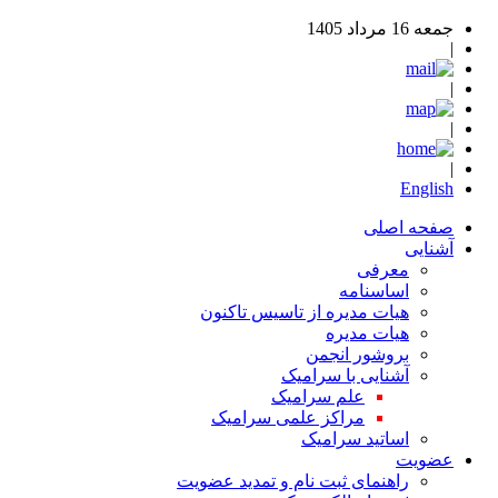
جمعه 16 مرداد 1405
|
|
|
|
English
صفحه اصلی
آشنایی
معرفی
اساسنامه
هیات مدیره از تاسیس تاکنون
هیات مدیره
بروشور انجمن
آشنایی با سرامیک
علم سرامیک
مراکز علمی سرامیک
اساتید سرامیک
عضویت
راهنمای ثبت نام و تمدید عضویت