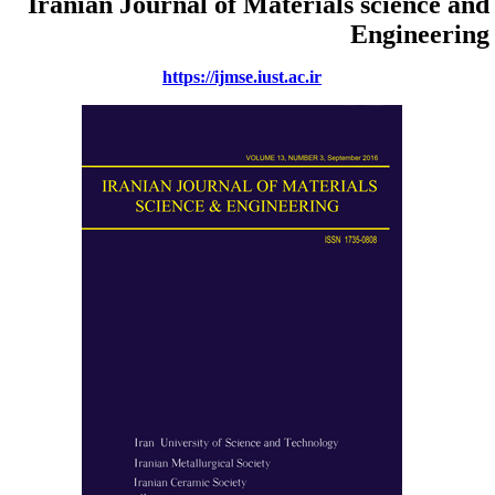
Iranian Journal of Materials science an
Engineerin
https://ijmse.iust.ac.ir