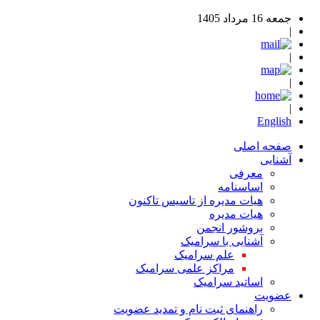
جمعه 16 مرداد 1405
|
|
|
|
English
صفحه اصلی
آشنایی
معرفی
اساسنامه
هیات مدیره از تاسیس تاکنون
هیات مدیره
بروشور انجمن
آشنایی با سرامیک
علم سرامیک
مراکز علمی سرامیک
اساتید سرامیک
عضویت
راهنمای ثبت نام و تمدید عضویت