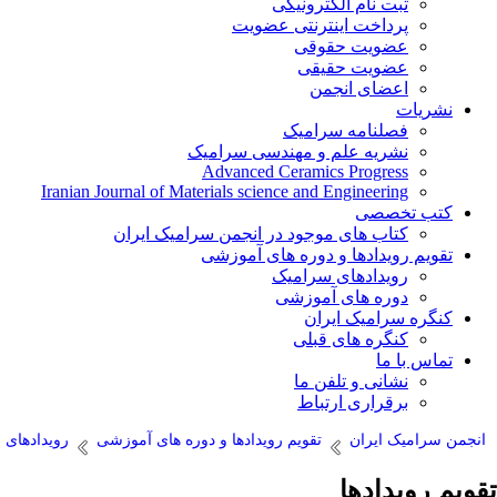
ثبت نام الکترونیکی
پرداخت اینترنتی عضویت
عضویت حقوقی
عضویت حقیقی
اعضای انجمن
نشریات
فصلنامه سرامیک
نشریه علم و مهندسی سرامیک
Advanced Ceramics Progress
Iranian Journal of Materials science and Engineering
کتب تخصصی
کتاب های موجود در انجمن سرامیک ایران
تقویم رویدادها و دوره های آموزشی
رویدادهای سرامیک
دوره های آموزشی
کنگره سرامیک ایران
کنگره های قبلی
تماس با ما
نشانی و تلفن ما
برقراری ارتباط
انجمن سرامیک ایران
تقویم رویدادها و دوره های آموزشی
رویدادهای 
تقویم رویدادها