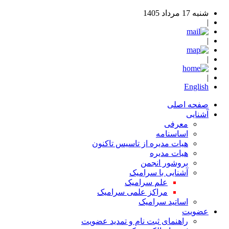
شنبه 17 مرداد 1405
|
|
|
|
English
صفحه اصلی
آشنایی
معرفی
اساسنامه
هیات مدیره از تاسیس تاکنون
هیات مدیره
بروشور انجمن
آشنایی با سرامیک
علم سرامیک
مراکز علمی سرامیک
اساتید سرامیک
عضویت
راهنمای ثبت نام و تمدید عضویت