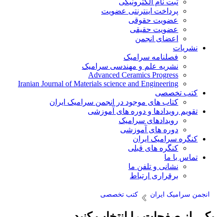
ثبت نام الکترونیکی
پرداخت اینترنتی عضویت
عضویت حقوقی
عضویت حقیقی
اعضای انجمن
نشریات
فصلنامه سرامیک
نشریه علم و مهندسی سرامیک
Advanced Ceramics Progress
Iranian Journal of Materials science and Engineering
کتب تخصصی
کتاب های موجود در انجمن سرامیک ایران
تقویم رویدادها و دوره های آموزشی
رویدادهای سرامیک
دوره های آموزشی
کنگره سرامیک ایران
کنگره های قبلی
تماس با ما
نشانی و تلفن ما
برقراری ارتباط
انجمن سرامیک ایران
کتب تخصصی
کی از صفحات را انتخاب کنید