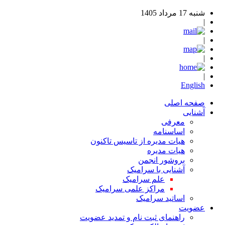
شنبه 17 مرداد 1405
|
|
|
|
English
صفحه اصلی
آشنایی
معرفی
اساسنامه
هیات مدیره از تاسیس تاکنون
هیات مدیره
بروشور انجمن
آشنایی با سرامیک
علم سرامیک
مراکز علمی سرامیک
اساتید سرامیک
عضویت
راهنمای ثبت نام و تمدید عضویت