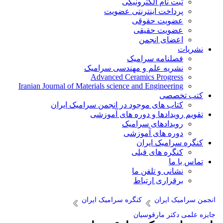
ثبت نام الکترونیکی
پرداخت اینترنتی عضویت
عضویت حقوقی
عضویت حقیقی
اعضای انجمن
نشریات
فصلنامه سرامیک
نشریه علم و مهندسی سرامیک
Advanced Ceramics Progress
Iranian Journal of Materials science and Engineering
کتب تخصصی
کتاب های موجود در انجمن سرامیک ایران
تقویم رویدادها و دوره های آموزشی
رویدادهای سرامیک
دوره های آموزشی
کنگره سرامیک ایران
کنگره های قبلی
تماس با ما
نشانی و تلفن ما
برقراری ارتباط
انجمن سرامیک ایران
کنگره سرامیک ایران
جایزه علمی دکتر مارقوسیان