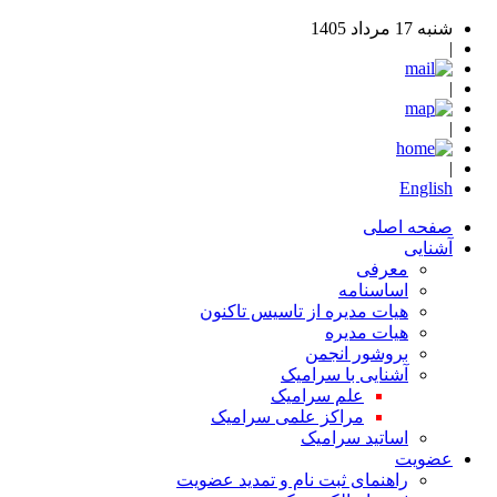
شنبه 17 مرداد 1405
|
|
|
|
English
صفحه اصلی
آشنایی
معرفی
اساسنامه
هیات مدیره از تاسیس تاکنون
هیات مدیره
بروشور انجمن
آشنایی با سرامیک
علم سرامیک
مراکز علمی سرامیک
اساتید سرامیک
عضویت
راهنمای ثبت نام و تمدید عضویت