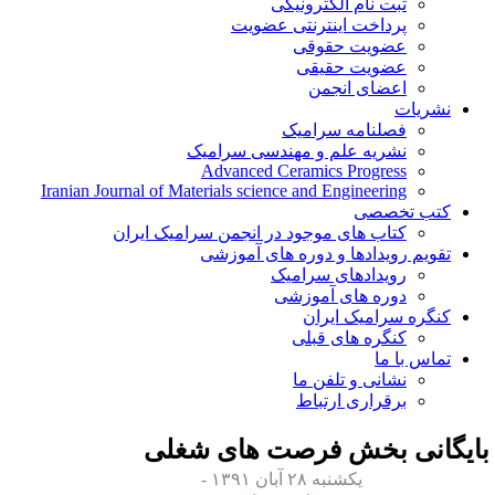
ثبت نام الکترونیکی
پرداخت اینترنتی عضویت
عضویت حقوقی
عضویت حقیقی
اعضای انجمن
نشریات
فصلنامه سرامیک
نشریه علم و مهندسی سرامیک
Advanced Ceramics Progress
Iranian Journal of Materials science and Engineering
کتب تخصصی
کتاب های موجود در انجمن سرامیک ایران
تقویم رویدادها و دوره های آموزشی
رویدادهای سرامیک
دوره های آموزشی
کنگره سرامیک ایران
کنگره های قبلی
تماس با ما
نشانی و تلفن ما
برقراری ارتباط
ایگانی بخش
فرصت های شغلی
یکشنبه ۲۸ آبان ۱۳۹۱ -