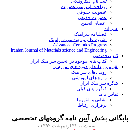
ثبت نام الکترونیکی
پرداخت اینترنتی عضویت
عضویت حقوقی
عضویت حقیقی
اعضای انجمن
نشریات
فصلنامه سرامیک
نشریه علم و مهندسی سرامیک
Advanced Ceramics Progress
Iranian Journal of Materials science and Engineering
کتب تخصصی
کتاب های موجود در انجمن سرامیک ایران
تقویم رویدادها و دوره های آموزشی
رویدادهای سرامیک
دوره های آموزشی
کنگره سرامیک ایران
کنگره های قبلی
تماس با ما
نشانی و تلفن ما
برقراری ارتباط
ایگانی بخش
آیین نامه گروههای تخصصی
سه شنبه ۳۱ اردیبهشت ۱۳۹۲ -