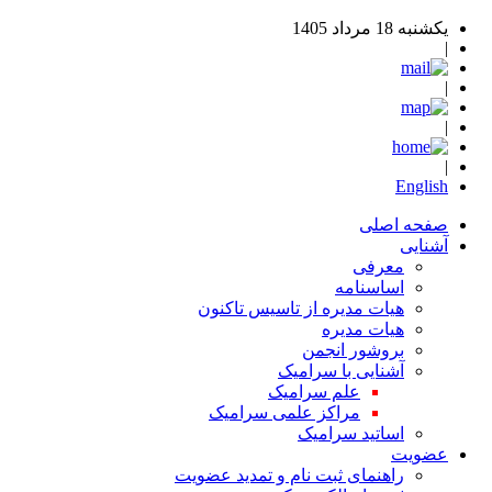
یکشنبه 18 مرداد 1405
|
|
|
|
English
صفحه اصلی
آشنایی
معرفی
اساسنامه
هیات مدیره از تاسیس تاکنون
هیات مدیره
بروشور انجمن
آشنایی با سرامیک
علم سرامیک
مراکز علمی سرامیک
اساتید سرامیک
عضویت
راهنمای ثبت نام و تمدید عضویت