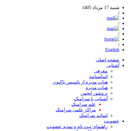
شنبه 17 مرداد 1405
|
|
|
|
English
صفحه اصلی
آشنایی
معرفی
اساسنامه
هیات مدیره از تاسیس تاکنون
هیات مدیره
بروشور انجمن
آشنایی با سرامیک
علم سرامیک
مراکز علمی سرامیک
اساتید سرامیک
عضویت
راهنمای ثبت نام و تمدید عضویت