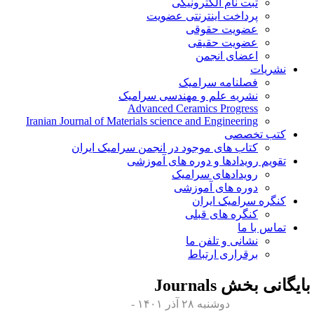
ثبت نام الکترونیکی
پرداخت اینترنتی عضویت
عضویت حقوقی
عضویت حقیقی
اعضای انجمن
نشریات
فصلنامه سرامیک
نشریه علم و مهندسی سرامیک
Advanced Ceramics Progress
Iranian Journal of Materials science and Engineering
کتب تخصصی
کتاب های موجود در انجمن سرامیک ایران
تقویم رویدادها و دوره های آموزشی
رویدادهای سرامیک
دوره های آموزشی
کنگره سرامیک ایران
کنگره های قبلی
تماس با ما
نشانی و تلفن ما
برقراری ارتباط
ایگانی بخش
Journals
دوشنبه ۲۸ آذر ۱۴۰۱ -