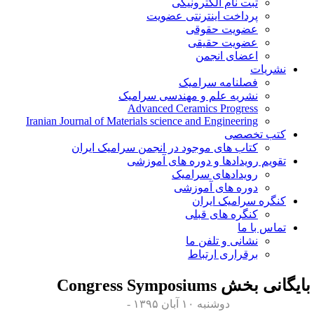
ثبت نام الکترونیکی
پرداخت اینترنتی عضویت
عضویت حقوقی
عضویت حقیقی
اعضای انجمن
نشریات
فصلنامه سرامیک
نشریه علم و مهندسی سرامیک
Advanced Ceramics Progress
Iranian Journal of Materials science and Engineering
کتب تخصصی
کتاب های موجود در انجمن سرامیک ایران
تقویم رویدادها و دوره های آموزشی
رویدادهای سرامیک
دوره های آموزشی
کنگره سرامیک ایران
کنگره های قبلی
تماس با ما
نشانی و تلفن ما
برقراری ارتباط
ایگانی بخش
Congress Symposiums
دوشنبه ۱۰ آبان ۱۳۹۵ -