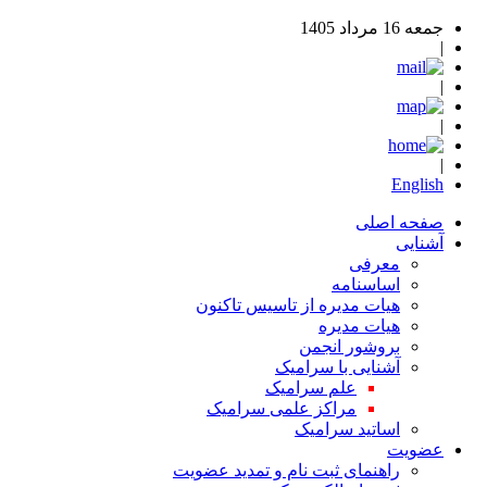
جمعه 16 مرداد 1405
|
|
|
|
English
صفحه اصلی
آشنایی
معرفی
اساسنامه
هیات مدیره از تاسیس تاکنون
هیات مدیره
بروشور انجمن
آشنایی با سرامیک
علم سرامیک
مراکز علمی سرامیک
اساتید سرامیک
عضویت
راهنمای ثبت نام و تمدید عضویت