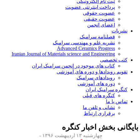
ثبت نام الکترونیکی
پرداخت اینترنتی عضویت
عضویت حقوقی
عضویت حقیقی
اعضای انجمن
نشریات
فصلنامه سرامیک
نشریه علم و مهندسی سرامیک
Advanced Ceramics Progress
Iranian Journal of Materials science and Engineering
کتب تخصصی
کتاب های موجود در انجمن سرامیک ایران
تقویم رویدادها و دوره های آموزشی
رویدادهای سرامیک
دوره های آموزشی
کنگره سرامیک ایران
کنگره های قبلی
تماس با ما
نشانی و تلفن ما
برقراری ارتباط
ایگانی بخش
اخبار کنگره
چهارشنبه ۱۳ اردیبهشت ۱۳۹۶ -