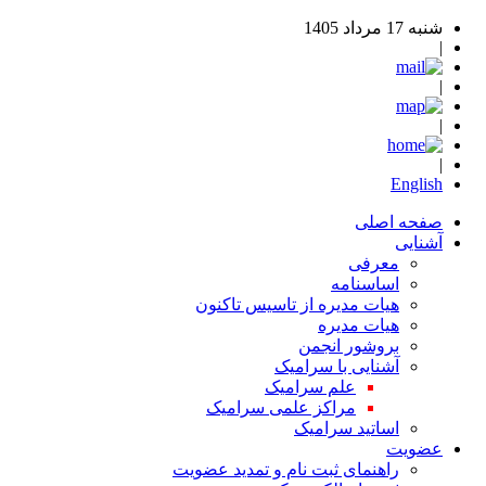
شنبه 17 مرداد 1405
|
|
|
|
English
صفحه اصلی
آشنایی
معرفی
اساسنامه
هیات مدیره از تاسیس تاکنون
هیات مدیره
بروشور انجمن
آشنایی با سرامیک
علم سرامیک
مراکز علمی سرامیک
اساتید سرامیک
عضویت
راهنمای ثبت نام و تمدید عضویت