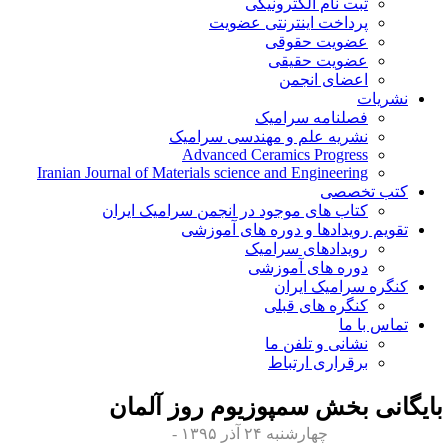
ثبت نام الکترونیکی
پرداخت اینترنتی عضویت
عضویت حقوقی
عضویت حقیقی
اعضای انجمن
نشریات
فصلنامه سرامیک
نشریه علم و مهندسی سرامیک
Advanced Ceramics Progress
Iranian Journal of Materials science and Engineering
کتب تخصصی
کتاب های موجود در انجمن سرامیک ایران
تقویم رویدادها و دوره های آموزشی
رویدادهای سرامیک
دوره های آموزشی
کنگره سرامیک ایران
کنگره های قبلی
تماس با ما
نشانی و تلفن ما
برقراری ارتباط
ایگانی بخش
سمپوزیوم روز آلمان
چهارشنبه ۲۴ آذر ۱۳۹۵ -