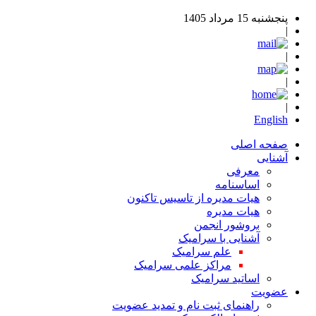
پنجشنبه 15 مرداد 1405
|
|
|
|
English
صفحه اصلی
آشنایی
معرفی
اساسنامه
هیات مدیره از تاسیس تاکنون
هیات مدیره
بروشور انجمن
آشنایی با سرامیک
علم سرامیک
مراکز علمی سرامیک
اساتید سرامیک
عضویت
راهنمای ثبت نام و تمدید عضویت