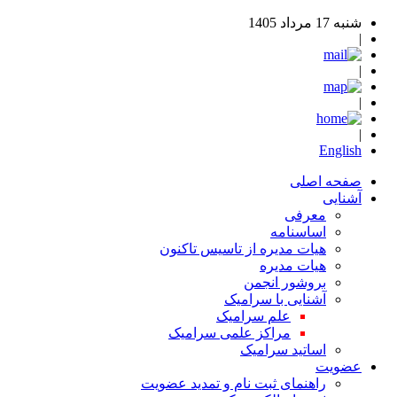
شنبه 17 مرداد 1405
|
|
|
|
English
صفحه اصلی
آشنایی
معرفی
اساسنامه
هیات مدیره از تاسیس تاکنون
هیات مدیره
بروشور انجمن
آشنایی با سرامیک
علم سرامیک
مراکز علمی سرامیک
اساتید سرامیک
عضویت
راهنمای ثبت نام و تمدید عضویت