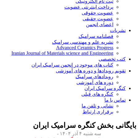
ثبت نام الکترونیکی
پرداخت اینترنتی عضویت
عضویت حقوقی
عضویت حقیقی
اعضای انجمن
نشریات
فصلنامه سرامیک
نشریه علم و مهندسی سرامیک
Advanced Ceramics Progress
Iranian Journal of Materials science and Engineering
کتب تخصصی
کتاب های موجود در انجمن سرامیک ایران
تقویم رویدادها و دوره های آموزشی
رویدادهای سرامیک
دوره های آموزشی
کنگره سرامیک ایران
کنگره های قبلی
تماس با ما
نشانی و تلفن ما
برقراری ارتباط
ایگانی بخش
کنگره سرامیک ایران
سه شنبه ۴ آذر ۱۴۰۴ -