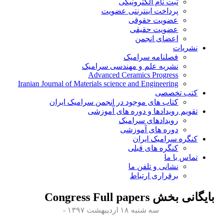
ثبت نام الکترونیکی
پرداخت اینترنتی عضویت
عضویت حقوقی
عضویت حقیقی
اعضای انجمن
نشریات
فصلنامه سرامیک
نشریه علم و مهندسی سرامیک
Advanced Ceramics Progress
Iranian Journal of Materials science and Engineering
کتب تخصصی
کتاب های موجود در انجمن سرامیک ایران
تقویم رویدادها و دوره های آموزشی
رویدادهای سرامیک
دوره های آموزشی
کنگره سرامیک ایران
کنگره های قبلی
تماس با ما
نشانی و تلفن ما
برقراری ارتباط
ایگانی بخش
Congress Full papers
سه شنبه ۱۸ اردیبهشت ۱۳۹۷ -