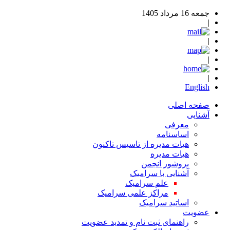
جمعه 16 مرداد 1405
|
|
|
|
English
صفحه اصلی
آشنایی
معرفی
اساسنامه
هیات مدیره از تاسیس تاکنون
هیات مدیره
بروشور انجمن
آشنایی با سرامیک
علم سرامیک
مراکز علمی سرامیک
اساتید سرامیک
عضویت
راهنمای ثبت نام و تمدید عضویت