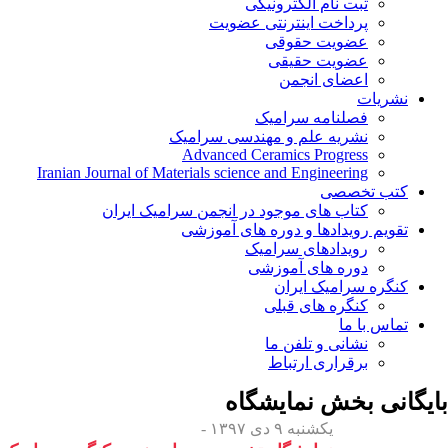
ثبت نام الکترونیکی
پرداخت اینترنتی عضویت
عضویت حقوقی
عضویت حقیقی
اعضای انجمن
نشریات
فصلنامه سرامیک
نشریه علم و مهندسی سرامیک
Advanced Ceramics Progress
Iranian Journal of Materials science and Engineering
کتب تخصصی
کتاب های موجود در انجمن سرامیک ایران
تقویم رویدادها و دوره های آموزشی
رویدادهای سرامیک
دوره های آموزشی
کنگره سرامیک ایران
کنگره های قبلی
تماس با ما
نشانی و تلفن ما
برقراری ارتباط
بایگانی بخش
نمایشگاه
یکشنبه ۹ دی ۱۳۹۷ -