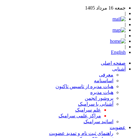
جمعه 16 مرداد 1405
|
|
|
|
English
صفحه اصلی
آشنایی
معرفی
اساسنامه
هیات مدیره از تاسیس تاکنون
هیات مدیره
بروشور انجمن
آشنایی با سرامیک
علم سرامیک
مراکز علمی سرامیک
اساتید سرامیک
عضویت
راهنمای ثبت نام و تمدید عضویت