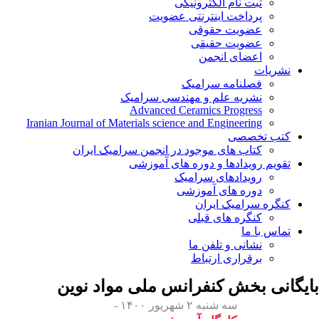
ثبت نام الکترونیکی
پرداخت اینترنتی عضویت
عضویت حقوقی
عضویت حقیقی
اعضای انجمن
نشریات
فصلنامه سرامیک
نشریه علم و مهندسی سرامیک
Advanced Ceramics Progress
Iranian Journal of Materials science and Engineering
کتب تخصصی
کتاب های موجود در انجمن سرامیک ایران
تقویم رویدادها و دوره های آموزشی
رویدادهای سرامیک
دوره های آموزشی
کنگره سرامیک ایران
کنگره های قبلی
تماس با ما
نشانی و تلفن ما
برقراری ارتباط
بایگانی بخش
کنفرانس ملی مواد نوین
سه شنبه ۲ شهریور ۱۴۰۰ -