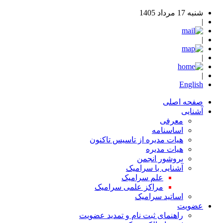
شنبه 17 مرداد 1405
|
|
|
|
English
صفحه اصلی
آشنایی
معرفی
اساسنامه
هیات مدیره از تاسیس تاکنون
هیات مدیره
بروشور انجمن
آشنایی با سرامیک
علم سرامیک
مراکز علمی سرامیک
اساتید سرامیک
عضویت
راهنمای ثبت نام و تمدید عضویت