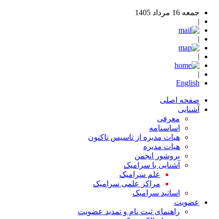
جمعه 16 مرداد 1405
|
|
|
|
English
صفحه اصلی
آشنایی
معرفی
اساسنامه
هیات مدیره از تاسیس تاکنون
هیات مدیره
بروشور انجمن
آشنایی با سرامیک
علم سرامیک
مراکز علمی سرامیک
اساتید سرامیک
عضویت
راهنمای ثبت نام و تمدید عضویت