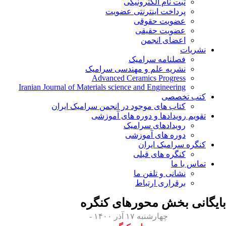
ثبت نام الکترونیکی
پرداخت اینترنتی عضویت
عضویت حقوقی
عضویت حقیقی
اعضای انجمن
نشریات
فصلنامه سرامیک
نشریه علم و مهندسی سرامیک
Advanced Ceramics Progress
Iranian Journal of Materials science and Engineering
کتب تخصصی
کتاب های موجود در انجمن سرامیک ایران
تقویم رویدادها و دوره های آموزشی
رویدادهای سرامیک
دوره های آموزشی
کنگره سرامیک ایران
کنگره های قبلی
تماس با ما
نشانی و تلفن ما
برقراری ارتباط
بایگانی بخش
محورهای کنگره
چهارشنبه ۱۷ آذر ۱۴۰۰ -