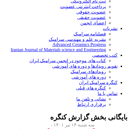
ثبت نام الکترونیکی
پرداخت اینترنتی عضویت
عضویت حقوقی
عضویت حقیقی
اعضای انجمن
نشریات
فصلنامه سرامیک
نشریه علم و مهندسی سرامیک
Advanced Ceramics Progress
Iranian Journal of Materials science and Engineering
کتب تخصصی
کتاب های موجود در انجمن سرامیک ایران
تقویم رویدادها و دوره های آموزشی
رویدادهای سرامیک
دوره های آموزشی
کنگره سرامیک ایران
کنگره های قبلی
تماس با ما
نشانی و تلفن ما
برقراری ارتباط
ایگانی بخش
گزارش کنگره
سه شنبه ۱۴ تیر ۱۴۰۱ -