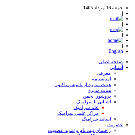
جمعه 16 مرداد 1405
|
|
|
|
English
صفحه اصلی
آشنایی
معرفی
اساسنامه
هیات مدیره از تاسیس تاکنون
هیات مدیره
بروشور انجمن
آشنایی با سرامیک
علم سرامیک
مراکز علمی سرامیک
اساتید سرامیک
عضویت
راهنمای ثبت نام و تمدید عضویت