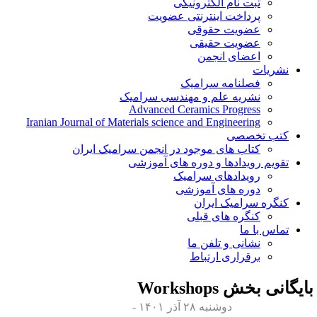
ثبت نام الکترونیکی
پرداخت اینترنتی عضویت
عضویت حقوقی
عضویت حقیقی
اعضای انجمن
نشریات
فصلنامه سرامیک
نشریه علم و مهندسی سرامیک
Advanced Ceramics Progress
Iranian Journal of Materials science and Engineering
کتب تخصصی
کتاب های موجود در انجمن سرامیک ایران
تقویم رویدادها و دوره های آموزشی
رویدادهای سرامیک
دوره های آموزشی
کنگره سرامیک ایران
کنگره های قبلی
تماس با ما
نشانی و تلفن ما
برقراری ارتباط
ایگانی بخش
Workshops
دوشنبه ۲۸ آذر ۱۴۰۱ -