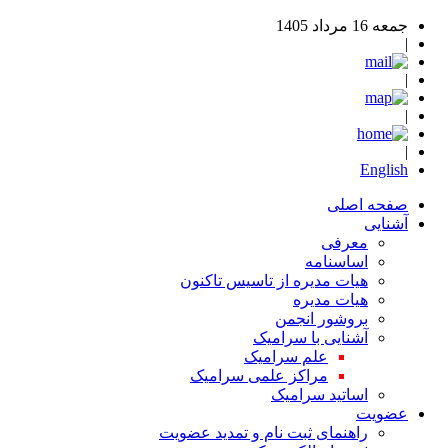
جمعه 16 مرداد 1405
|
|
|
|
English
صفحه اصلی
آشنایی
معرفی
اساسنامه
هیات مدیره از تاسیس تاکنون
هیات مدیره
بروشور انجمن
آشنایی با سرامیک
علم سرامیک
مراکز علمی سرامیک
اساتید سرامیک
عضویت
راهنمای ثبت نام و تمدید عضویت