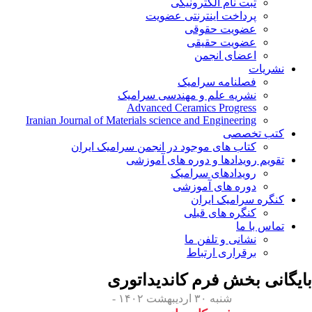
ثبت نام الکترونیکی
پرداخت اینترنتی عضویت
عضویت حقوقی
عضویت حقیقی
اعضای انجمن
نشریات
فصلنامه سرامیک
نشریه علم و مهندسی سرامیک
Advanced Ceramics Progress
Iranian Journal of Materials science and Engineering
کتب تخصصی
کتاب های موجود در انجمن سرامیک ایران
تقویم رویدادها و دوره های آموزشی
رویدادهای سرامیک
دوره های آموزشی
کنگره سرامیک ایران
کنگره های قبلی
تماس با ما
نشانی و تلفن ما
برقراری ارتباط
بایگانی بخش
فرم کاندیداتوری
شنبه ۳۰ اردیبهشت ۱۴۰۲ -