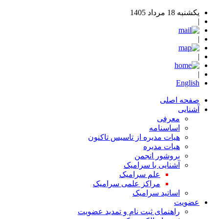
یکشنبه 18 مرداد 1405
|
|
|
|
English
صفحه اصلی
آشنایی
معرفی
اساسنامه
هیات مدیره از تاسیس تاکنون
هیات مدیره
بروشور انجمن
آشنایی با سرامیک
علم سرامیک
مراکز علمی سرامیک
اساتید سرامیک
عضویت
راهنمای ثبت نام و تمدید عضویت