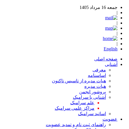
جمعه 16 مرداد 1405
|
|
|
|
English
صفحه اصلی
آشنایی
معرفی
اساسنامه
هیات مدیره از تاسیس تاکنون
هیات مدیره
بروشور انجمن
آشنایی با سرامیک
علم سرامیک
مراکز علمی سرامیک
اساتید سرامیک
عضویت
راهنمای ثبت نام و تمدید عضویت