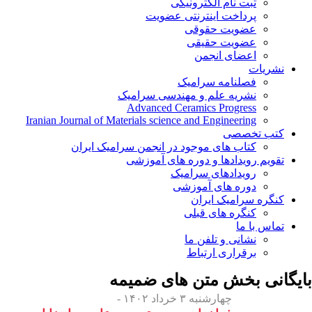
ثبت نام الکترونیکی
پرداخت اینترنتی عضویت
عضویت حقوقی
عضویت حقیقی
اعضای انجمن
نشریات
فصلنامه سرامیک
نشریه علم و مهندسی سرامیک
Advanced Ceramics Progress
Iranian Journal of Materials science and Engineering
کتب تخصصی
کتاب های موجود در انجمن سرامیک ایران
تقویم رویدادها و دوره های آموزشی
رویدادهای سرامیک
دوره های آموزشی
کنگره سرامیک ایران
کنگره های قبلی
تماس با ما
نشانی و تلفن ما
برقراری ارتباط
بایگانی بخش
متن های ضمیمه
چهارشنبه ۳ خرداد ۱۴۰۲ -