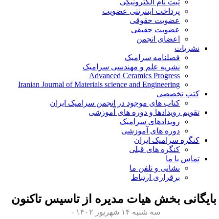
ثبت نام الکترونیکی
پرداخت اینترنتی عضویت
عضویت حقوقی
عضویت حقیقی
اعضای انجمن
نشریات
فصلنامه سرامیک
نشریه علم و مهندسی سرامیک
Advanced Ceramics Progress
Iranian Journal of Materials science and Engineering
کتب تخصصی
کتاب های موجود در انجمن سرامیک ایران
تقویم رویدادها و دوره های آموزشی
رویدادهای سرامیک
دوره های آموزشی
کنگره سرامیک ایران
کنگره های قبلی
تماس با ما
نشانی و تلفن ما
برقراری ارتباط
ایگانی بخش
هیات مدیره از تاسیس تاکنون
سه شنبه ۱۴ شهریور ۱۴۰۲ -