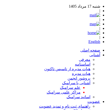
شنبه 17 مرداد 1405
|
|
|
|
English
صفحه اصلی
آشنایی
معرفی
اساسنامه
هیات مدیره از تاسیس تاکنون
هیات مدیره
بروشور انجمن
آشنایی با سرامیک
علم سرامیک
مراکز علمی سرامیک
اساتید سرامیک
عضویت
راهنمای ثبت نام و تمدید عضویت