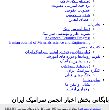
ثبت نام الکترونیکی
پرداخت اینترنتی عضویت
عضویت حقوقی
عضویت حقیقی
اعضای انجمن
نشریات
فصلنامه سرامیک
نشریه علم و مهندسی سرامیک
Advanced Ceramics Progress
Iranian Journal of Materials science and Engineering
کتب تخصصی
کتاب های موجود در انجمن سرامیک ایران
تقویم رویدادها و دوره های آموزشی
رویدادهای سرامیک
دوره های آموزشی
کنگره سرامیک ایران
کنگره های قبلی
تماس با ما
نشانی و تلفن ما
برقراری ارتباط
ایگانی بخش
اخبار انجمن سرامیک ایران
|
جستجوی پیشرفته
| تعداد کل مطالب: 162 | تعداد کل بازدید های مطالب: 313,361 |