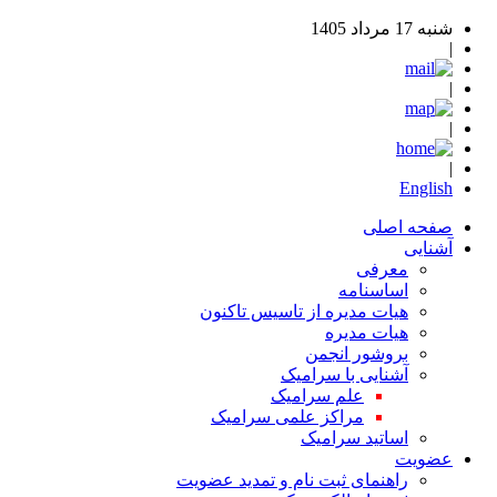
شنبه 17 مرداد 1405
|
|
|
|
English
صفحه اصلی
آشنایی
معرفی
اساسنامه
هیات مدیره از تاسیس تاکنون
هیات مدیره
بروشور انجمن
آشنایی با سرامیک
علم سرامیک
مراکز علمی سرامیک
اساتید سرامیک
عضویت
راهنمای ثبت نام و تمدید عضویت