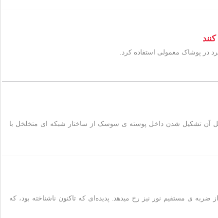
ل آن تشکیل شدن داخل پوسته­ ی سوسک از ساختار شبکه ­ای متخلخل با
اسیون در نیوبات لیتیوم فروالکتریک (LiNbO۳) حتی در مناطقی به دور از ضربه­ ی مستقیم نور نیز رخ می­دهد. پدیده‌ای که تاکنون ناشناخته بود، که