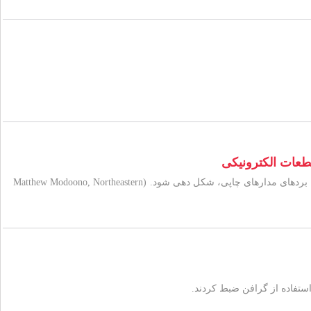
نمونه ای از یک کامپوزیت جدید با ماتریس سرامیکی پایه بور که می تواند توسط حرارت به قطعات پیچیده همانند توزیع گر حرارت برای بردهای مدارهای چاپی، شکل دهی شود. (Matthew Modoono, Northeastern