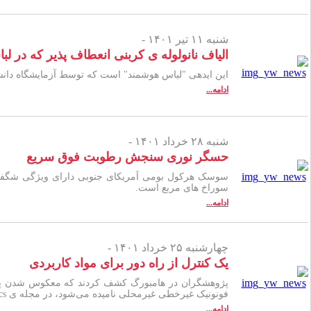
شنبه ۱۱ تیر ۱۴۰۱ -
الیاف نانولوله ی کربنی انعطاف پذیر که در لباس بافته شده اند، EKG دقیق و 
این ایده­ی "لباس هوشمند" است که توسط آزمایشگاه دانشگاه Rice توسعه یافته­ است که از نخ نانولوله­ ای رسانای خود برای بافتن عملکرد در پوشاک معمولی
ادامه...
شنبه ۲۸ خرداد ۱۴۰۱ -
حسگر نوری سنجش رطوبت فوق سریع
سوسک هرکول بومی آمریکای جنوبی دارای ویژگی شگفت ­
سوراخ­­ های مربع ­است.
ادامه...
چهارشنبه ۲۵ خرداد ۱۴۰۱ -
یک کنترل از راه دور برای مواد کاربردی
فونونیک غیرخطی غیرمحلی نامیده می‌شود، در مجله ­ی Nature Physics ­منتشر شده­ است.
ادامه...