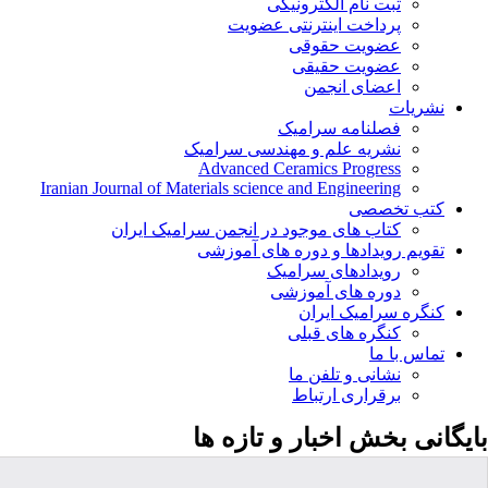
ثبت نام الکترونیکی
پرداخت اینترنتی عضویت
عضویت حقوقی
عضویت حقیقی
اعضای انجمن
نشریات
فصلنامه سرامیک
نشریه علم و مهندسی سرامیک
Advanced Ceramics Progress
Iranian Journal of Materials science and Engineering
کتب تخصصی
کتاب های موجود در انجمن سرامیک ایران
تقویم رویدادها و دوره های آموزشی
رویدادهای سرامیک
دوره های آموزشی
کنگره سرامیک ایران
کنگره های قبلی
تماس با ما
نشانی و تلفن ما
برقراری ارتباط
بایگانی بخش
اخبار و تازه ها