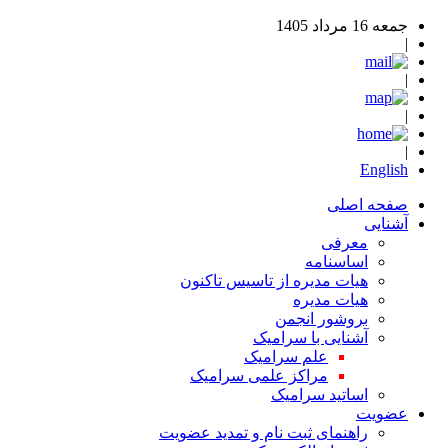
جمعه 16 مرداد 1405
|
|
|
|
English
صفحه اصلی
آشنایی
معرفی
اساسنامه
هیات مدیره از تاسیس تاکنون
هیات مدیره
بروشور انجمن
آشنایی با سرامیک
علم سرامیک
مراکز علمی سرامیک
اساتید سرامیک
عضویت
راهنمای ثبت نام و تمدید عضویت