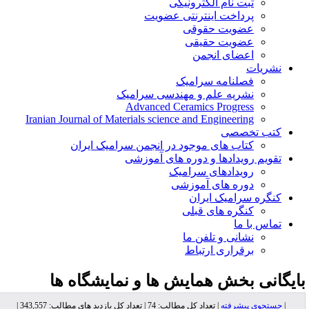
ثبت نام الکترونیکی
پرداخت اینترنتی عضویت
عضویت حقوقی
عضویت حقیقی
اعضای انجمن
نشریات
فصلنامه سرامیک
نشریه علم و مهندسی سرامیک
Advanced Ceramics Progress
Iranian Journal of Materials science and Engineering
کتب تخصصی
کتاب های موجود در انجمن سرامیک ایران
تقویم رویدادها و دوره های آموزشی
رویدادهای سرامیک
دوره های آموزشی
کنگره سرامیک ایران
کنگره های قبلی
تماس با ما
نشانی و تلفن ما
برقراری ارتباط
ایگانی بخش
همایش ها و نمایشگاه ها
|
جستجوی پیشرفته
| تعداد کل مطالب: 74 | تعداد کل بازدید های مطالب: 343,557 |