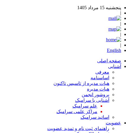
پنجشنبه 15 مرداد 1405
|
|
|
|
English
صفحه اصلی
آشنایی
معرفی
اساسنامه
هیات مدیره از تاسیس تاکنون
هیات مدیره
بروشور انجمن
آشنایی با سرامیک
علم سرامیک
مراکز علمی سرامیک
اساتید سرامیک
عضویت
راهنمای ثبت نام و تمدید عضویت