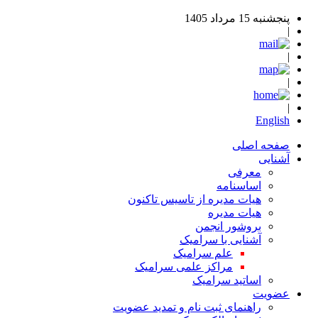
پنجشنبه 15 مرداد 1405
|
|
|
|
English
صفحه اصلی
آشنایی
معرفی
اساسنامه
هیات مدیره از تاسیس تاکنون
هیات مدیره
بروشور انجمن
آشنایی با سرامیک
علم سرامیک
مراکز علمی سرامیک
اساتید سرامیک
عضویت
راهنمای ثبت نام و تمدید عضویت