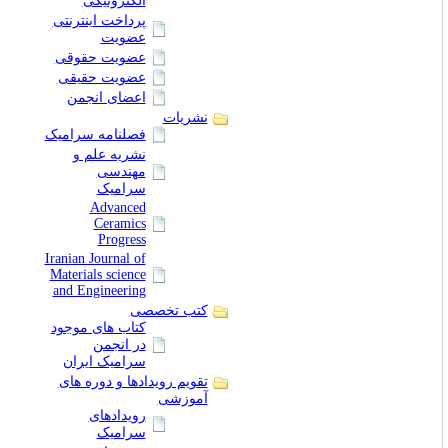
الکترونیکی
پرداخت اینترنتی
عضویت
عضویت حقوقی
عضویت حقیقی
اعضای انجمن
نشریات
فصلنامه سرامیک
نشریه علم و
مهندسی
سرامیک
Advanced
Ceramics
Progress
Iranian Journal of
Materials science
and Engineering
کتب تخصصی
کتاب های موجود
در انجمن
سرامیک ایران
تقویم رویدادها و دوره های
آموزشی
رویدادهای
سرامیک