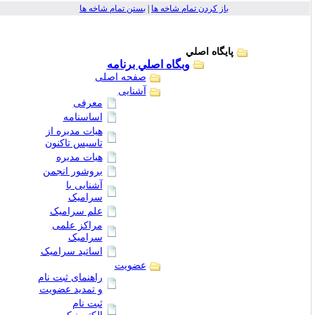
باز کردن تمام شاخه ها
|
بستن تمام شاخه ها
پايگاه اصلي
وبگاه اصلي برنامه
صفحه اصلی
آشنایی
معرفی
اساسنامه
هیات مدیره از
تاسیس تاکنون
هیات مدیره
بروشور انجمن
آشنایی با
سرامیک
علم سرامیک
مراکز علمی
سرامیک
اساتید سرامیک
عضویت
راهنمای ثبت نام
و تمدید عضویت
ثبت نام