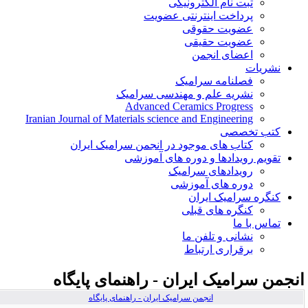
ثبت نام الکترونیکی
پرداخت اینترنتی عضویت
عضویت حقوقی
عضویت حقیقی
اعضای انجمن
نشریات
فصلنامه سرامیک
نشریه علم و مهندسی سرامیک
Advanced Ceramics Progress
Iranian Journal of Materials science and Engineering
کتب تخصصی
کتاب های موجود در انجمن سرامیک ایران
تقویم رویدادها و دوره های آموزشی
رویدادهای سرامیک
دوره های آموزشی
کنگره سرامیک ایران
کنگره های قبلی
تماس با ما
نشانی و تلفن ما
برقراری ارتباط
نجمن سرامیک ایران - راهنمای پایگاه
انجمن سرامیک ایران - راهنمای پایگاه