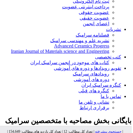
ثبت نام الکترونیکی
پرداخت اینترنتی عضویت
عضویت حقوقی
عضویت حقیقی
اعضای انجمن
نشریات
فصلنامه سرامیک
نشریه علم و مهندسی سرامیک
Advanced Ceramics Progress
Iranian Journal of Materials science and Engineering
کتب تخصصی
کتاب های موجود در انجمن سرامیک ایران
تقویم رویدادها و دوره های آموزشی
رویدادهای سرامیک
دوره های آموزشی
کنگره سرامیک ایران
کنگره های قبلی
تماس با ما
نشانی و تلفن ما
برقراری ارتباط
ایگانی بخش
مصاحبه با متخصصین سرامیک
|
جستجوی پیشرفته
| تعداد کل مطالب: 12 | تعداد کل بازدید های مطالب: 154,649 |