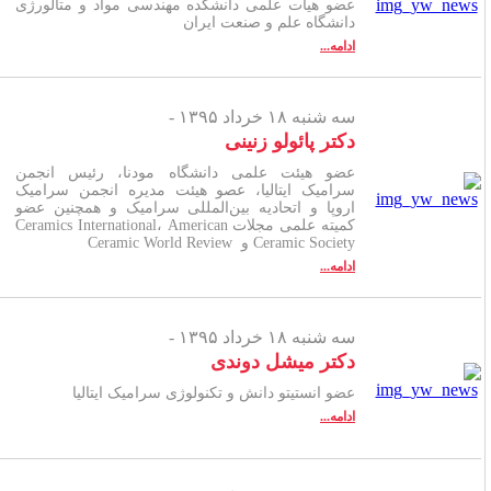
عضو هیات علمی دانشکده مهندسی مواد و متالورژی
دانشگاه علم و صنعت ایران
ادامه...
سه شنبه ۱۸ خرداد ۱۳۹۵ -
دکتر پائولو زنینی
عضو هیئت علمی دانشگاه مودنا، رئیس انجمن
سرامیک ایتالیا، عصو هیئت مدیره انجمن سرامیک
اروپا و اتحادیه بین‌المللی سرامیک و همچنین عضو
کمیته علمی مجلات Ceramics International، American
Ceramic Society و Ceramic World Review
ادامه...
سه شنبه ۱۸ خرداد ۱۳۹۵ -
دکتر میشل دوندی
عضو انستیتو دانش و تکنولوژی سرامیک ایتالیا
ادامه...