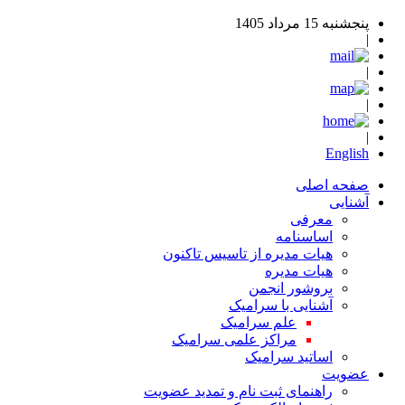
پنجشنبه 15 مرداد 1405
|
|
|
|
English
صفحه اصلی
آشنایی
معرفی
اساسنامه
هیات مدیره از تاسیس تاکنون
هیات مدیره
بروشور انجمن
آشنایی با سرامیک
علم سرامیک
مراکز علمی سرامیک
اساتید سرامیک
عضویت
راهنمای ثبت نام و تمدید عضویت